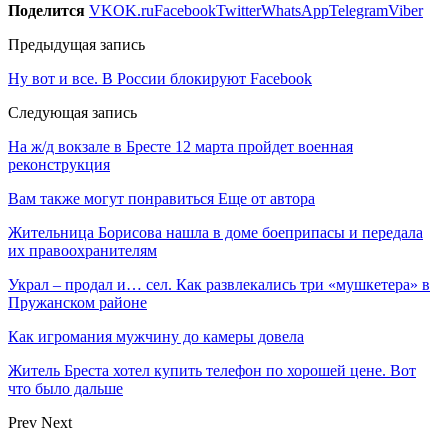
Поделится
VK
OK.ru
Facebook
Twitter
WhatsApp
Telegram
Viber
Предыдущая запись
Ну вот и все. В России блокируют Facebook
Следующая запись
На ж/д вокзале в Бресте 12 марта пройдет военная
реконструкция
Вам также могут понравиться
Еще от автора
Жительница Борисова нашла в доме боеприпасы и передала
их правоохранителям
Украл – продал и… сел. Как развлекались три «мушкетера» в
Пружанском районе
Как игромания мужчину до камеры довела
Житель Бреста хотел купить телефон по хорошей цене. Вот
что было дальше
Prev
Next