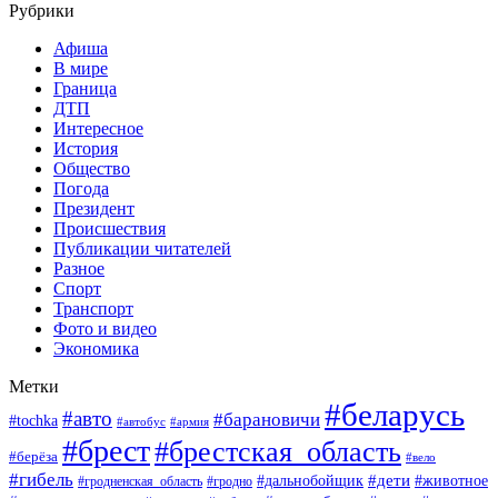
Рубрики
Афиша
В мире
Граница
ДТП
Интересное
История
Общество
Погода
Президент
Происшествия
Публикации читателей
Разное
Спорт
Транспорт
Фото и видео
Экономика
Метки
#беларусь
#авто
#барановичи
#tochka
#армия
#автобус
#брест
#брестская_область
#берёза
#вело
#гибель
#дети
#животное
#дальнобойщик
#гродно
#гродненская_область