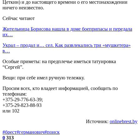
Цеткин) и до настоящего времени о его местонахождении
ничего неизвестно.
Сейчас читают
Жительница Борисова нашла в доме боеприпасы и передала
их…
Украл – продал и… сел. Как развлекались три «мушкетера»
в…
Особые приметы: на предплечье иметься татуировка
“Сергей”.
Вещи: при себе имел ручную тележку.
Просим всех, кто владеет информацией, сообщить по
телефонам:
+375-29-776-63-39;
+375-29-823-88-93
или 102
Источник:
onlinebrest.by
#брест
#германович
#поиск
0
313