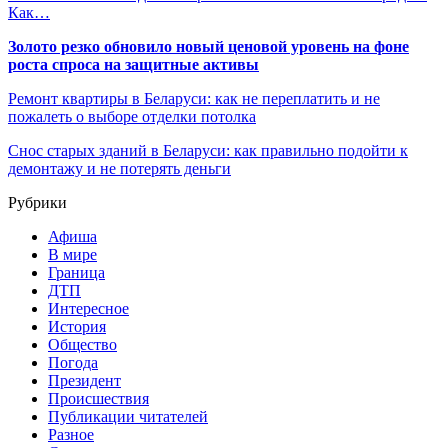
Как…
Золото резко обновило новый ценовой уровень на фоне
роста спроса на защитные активы
Ремонт квартиры в Беларуси: как не переплатить и не
пожалеть о выборе отделки потолка
Снос старых зданий в Беларуси: как правильно подойти к
демонтажу и не потерять деньги
Рубрики
Афиша
В мире
Граница
ДТП
Интересное
История
Общество
Погода
Президент
Происшествия
Публикации читателей
Разное