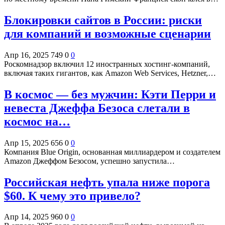
Блокировки сайтов в России: риски
для компаний и возможные сценарии
Апр 16, 2025
749
0
0
Роскомнадзор включил 12 иностранных хостинг-компаний,
включая таких гигантов, как Amazon Web Services, Hetzner,…
В космос — без мужчин: Кэти Перри и
невеста Джеффа Безоса слетали в
космос на…
Апр 15, 2025
656
0
0
Компания Blue Origin, основанная миллиардером и создателем
Amazon Джеффом Безосом, успешно запустила…
Российская нефть упала ниже порога
$60. К чему это привело?
Апр 14, 2025
960
0
0