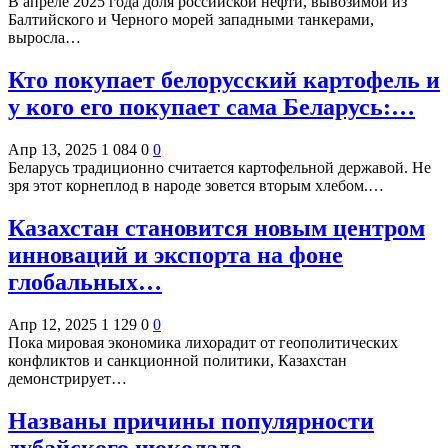
В апреле 2025 года доля российской нефти, вывозимой из
Балтийского и Черного морей западными танкерами,
выросла…
Кто покупает белорусский картофель и
у кого его покупает сама Беларусь:…
Апр 13, 2025
1 084
0
0
Беларусь традиционно считается картофельной державой. Не
зря этот корнеплод в народе зовется вторым хлебом.…
Казахстан становится новым центром
инноваций и экспорта на фоне
глобальных…
Апр 12, 2025
1 129
0
0
Пока мировая экономика лихорадит от геополитических
конфликтов и санкционной политики, Казахстан
демонстрирует…
Названы причины популярности
дубайского шоколада