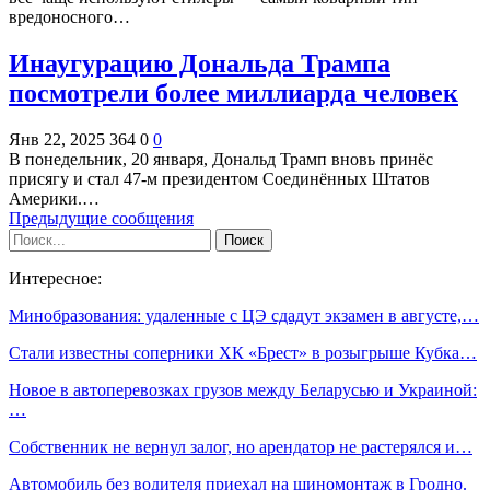
вредоносного…
Инаугурацию Дональда Трампа
посмотрели более миллиарда человек
Янв 22, 2025
364
0
0
В понедельник, 20 января, Дональд Трамп вновь принёс
присягу и стал 47-м президентом Соединённых Штатов
Америки.…
Предыдущие сообщения
Интересное:
Минобразования: удаленные с ЦЭ сдадут экзамен в августе,…
Стали известны соперники ХК «Брест» в розыгрыше Кубка…
Новое в автоперевозках грузов между Беларусью и Украиной:
…
Собственник не вернул залог, но арендатор не растерялся и…
Автомобиль без водителя приехал на шиномонтаж в Гродно.