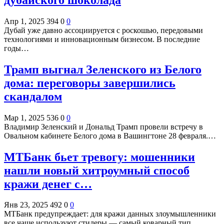
Апр 1, 2025
394
0
0
Дубай уже давно ассоциируется с роскошью, передовыми
технологиями и инновационным бизнесом. В последние
годы…
Трамп выгнал Зеленского из Белого
дома: переговоры завершились
скандалом
Мар 1, 2025
536
0
0
Владимир Зеленский и Дональд Трамп провели встречу в
Овальном кабинете Белого дома в Вашингтоне 28 февраля.…
МТБанк бьет тревогу: мошенники
нашли новый хитроумный способ
кражи денег с…
Янв 23, 2025
492
0
0
МТБанк предупреждает: для кражи данных злоумышленники
все чаще используют стилеры — самый коварный тип