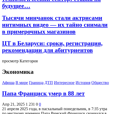
будущее…
Тысячи минчанок стали актрисами
интимных видео — их тайно снимали
в примерочных магазинов
ЦТ в Беларуси: сроки, регистрация,
рекомендации для абитуриентов
просмотр Категория
Экономика
Афиша
В мире
Граница
ДТП
Интересное
История
Общество
Папа Франциск умер в 88 лет
Апр 21, 2025
1 231
0
0
21 апреля 2025 года, в пасхальный понедельник, в 7:35 утра
по местному времени Папа Римский Франциск скончался в…