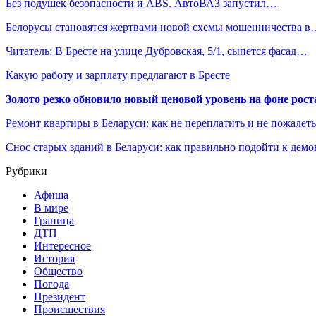
Без подушек безопасности и ABS. АвтоВАЗ запустил…
Белорусы становятся жертвами новой схемы мошенничества 
Читатель: В Бресте на улице Дубровская, 5/1, сыпется фасад…
Какую работу и зарплату предлагают в Бресте
Золото резко обновило новый ценовой уровень на фоне рос
Ремонт квартиры в Беларуси: как не переплатить и не пожалет
Снос старых зданий в Беларуси: как правильно подойти к демо
Рубрики
Афиша
В мире
Граница
ДТП
Интересное
История
Общество
Погода
Президент
Происшествия