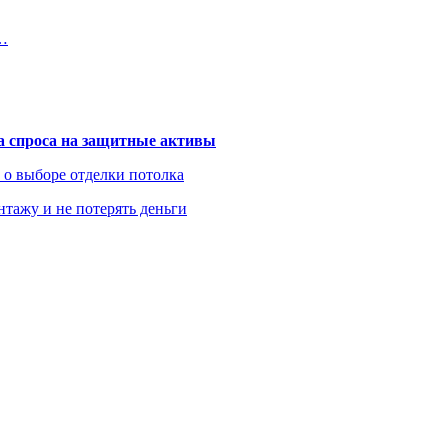
в…
та спроса на защитные активы
ь о выборе отделки потолка
нтажу и не потерять деньги