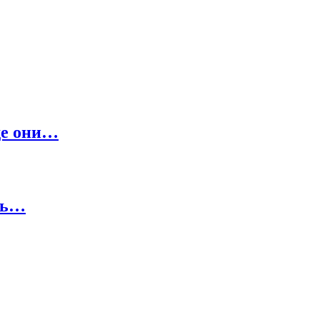
Где они…
ить…