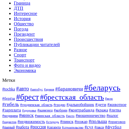
Граница
ДТП
Интересное
История
Общество
Погода
Президент
Происшествия
Публикации читателей
Разное
Спорт
Транспорт
Фото и видео
Экономика
Метки
#беларусь
#авто
#барановичи
#tochka
#армия
#автобус
#брест
#брестская_область
#берёза
#вело
#гибель
#дети
#животное
#дальнобойщик
#гродно
#гродненская_область
#зарплата
#контрабанда
#кража
#литва
#каменец
#кобрин
#здоровье
#минск
#мошенничество
#минская_область
#налог
#медицина
#мото
#польша
#пинск
#недвижимость
#пожар
#приговор
#наркотик
#очередь
#россия
#суд
#футбол
#работа
#пьяный
#сигарета
#строительство
#такси