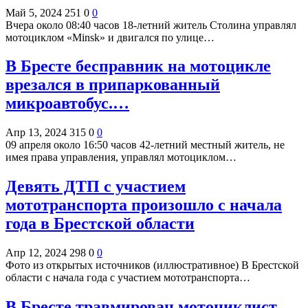
Май 5, 2024
251
0
0
Вчера около 08:40 часов 18-летний житель Столина управлял
мотоциклом «Minsk» и двигался по улице…
В Бресте бесправник на мотоцикле
врезался в припаркованный
микроавтобус.…
Апр 13, 2024
315
0
0
09 апреля около 16:50 часов 42-летний местный житель, не
имея права управления, управлял мотоциклом…
Девять ДТП с участием
мототранспорта произошло с начала
года в Брестской области
Апр 12, 2024
298
0
0
Фото из открытых источников (иллюстративное) В Брестской
области с начала года с участием мототранспорта…
В Бресте травмирован мотоциклист