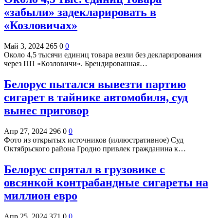
«забыли» задекларировать в
«Козловичах»
Май 3, 2024
265
0
0
Около 4,5 тысячи единиц товара везли без декларирования
через ПП «Козловичи». Брендированная…
Белорус пытался вывезти партию
сигарет в тайнике автомобиля, суд
вынес приговор
Апр 27, 2024
296
0
0
Фото из открытых источников (иллюстративное) Суд
Октябрьского района Гродно привлек гражданина к…
Белорус спрятал в грузовике с
овсянкой контрабандные сигареты на
миллион евро
Апр 25, 2024
371
0
0