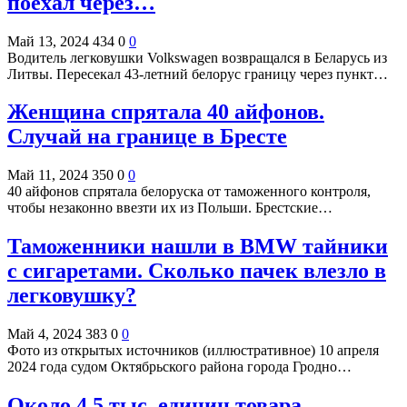
поехал через…
Май 13, 2024
434
0
0
Водитель легковушки Volkswagen возвращался в Беларусь из
Литвы. Пересекал 43-летний белорус границу через пункт…
Женщина спрятала 40 айфонов.
Случай на границе в Бресте
Май 11, 2024
350
0
0
40 айфонов спрятала белоруска от таможенного контроля,
чтобы незаконно ввезти их из Польши. Брестские…
Таможенники нашли в BMW тайники
с сигаретами. Сколько пачек влезло в
легковушку?
Май 4, 2024
383
0
0
Фото из открытых источников (иллюстративное) 10 апреля
2024 года судом Октябрьского района города Гродно…
Около 4,5 тыс. единиц товара