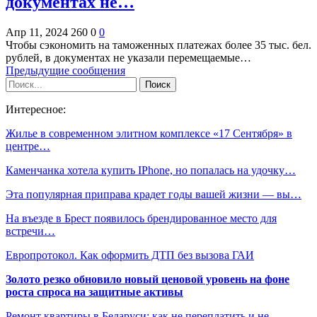
документах не…
Апр 11, 2024
260
0
0
Чтобы сэкономить на таможенных платежах более 35 тыс. бел.
рублей, в документах не указали перемещаемые…
Предыдущие сообщения
Интересное:
Жилье в современном элитном комплексе «17 Сентября» в
центре…
Каменчанка хотела купить IPhone, но попалась на удочку…
Эта популярная приправа крадет годы вашей жизни — вы…
На въезде в Брест появилось брендированное место для
встречи…
Европротокол. Как оформить ДТП без вызова ГАИ
Золото резко обновило новый ценовой уровень на фоне
роста спроса на защитные активы
Ремонт квартиры в Беларуси: как не переплатить и не