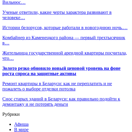
Вильнюс…
Ученые ответили, какие черты характера развивают в
человеке…
Истории белорусов, которые работали в новогоднюю ночь.…
Комбайнер из Каменецкого района — первый трехтысячник
в…
Жительница государственной арендной квартиры посчитала,
что…
Золото резко обновило новый ценовой уровень на фоне
роста спроса на защитные активы
Ремонт квартиры в Беларуси: как не переплатить и не
пожалеть о выборе отделки потолка
Снос старых зданий в Беларуси: как правильно подойти к
демонтажу и не потерять деньги
Рубрики
Афиша
В мире