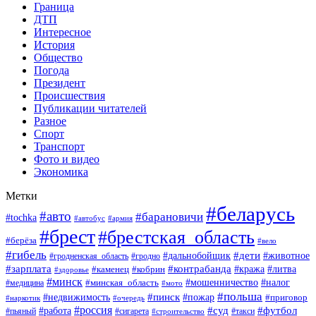
Граница
ДТП
Интересное
История
Общество
Погода
Президент
Происшествия
Публикации читателей
Разное
Спорт
Транспорт
Фото и видео
Экономика
Метки
#беларусь
#авто
#барановичи
#tochka
#армия
#автобус
#брест
#брестская_область
#берёза
#вело
#гибель
#дети
#животное
#дальнобойщик
#гродно
#гродненская_область
#зарплата
#контрабанда
#кража
#литва
#каменец
#кобрин
#здоровье
#минск
#мошенничество
#минская_область
#налог
#медицина
#мото
#польша
#пинск
#недвижимость
#пожар
#приговор
#наркотик
#очередь
#россия
#суд
#футбол
#работа
#пьяный
#сигарета
#строительство
#такси