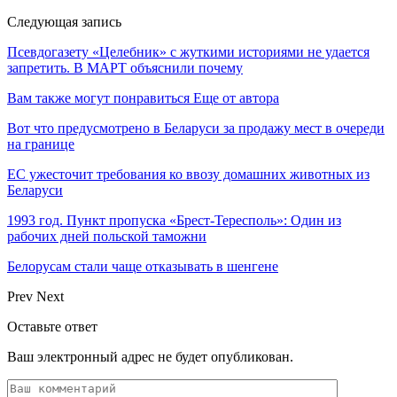
Следующая запись
Псевдогазету «Целебник» с жуткими историями не удается
запретить. В МАРТ объяснили почему
Вам также могут понравиться
Еще от автора
Вот что предусмотрено в Беларуси за продажу мест в очереди
на границе
ЕС ужесточит требования ко ввозу домашних животных из
Беларуси
1993 год. Пункт пропуска «Брест-Тересполь»: Один из
рабочих дней польской таможни
Белорусам стали чаще отказывать в шенгене
Prev
Next
Оставьте ответ
Ваш электронный адрес не будет опубликован.