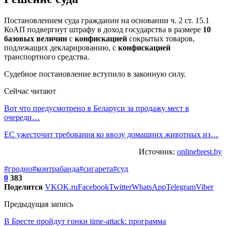
Постановлением суда гражданин на основании ч. 2 ст. 15.1
КоАП подвергнут штрафу в доход государства в размере
10
базовых величин
с
конфискацией
сокрытых товаров,
подлежащих декларированию, с
конфискацией
транспортного средства.
Судебное постановление вступило в законную силу.
Сейчас читают
Вот что предусмотрено в Беларуси за продажу мест в
очереди…
ЕС ужесточит требования ко ввозу домашних животных из…
Источник:
onlinebrest.by
#гродно
#контрабанда
#сигарета
#суд
0
383
Поделится
VK
OK.ru
Facebook
Twitter
WhatsApp
Telegram
Viber
Предыдущая запись
В Бресте пройдут гонки time-attack: программа