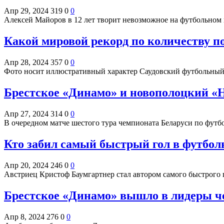
Апр 29, 2024
319
0
0
Алексей Майоров в 12 лет творит невозможное на футбольном 
Какой мировой рекорд по количеству п
Апр 28, 2024
357
0
0
Фото носит иллюстративный характер Саудовский футбольный
Брестское «Динамо» и новополоцкий «Н
Апр 27, 2024
314
0
0
В очередном матче шестого тура чемпионата Беларуси по фут
Кто забил самый быстрый гол в футбо
Апр 20, 2024
246
0
0
Австриец Кристоф Баумгартнер стал автором самого быстрого
Брестское «Динамо» вышло в лидеры ч
Апр 8, 2024
276
0
0