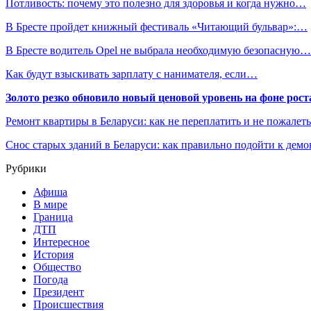
Потливость: почему это полезно для здоровья и когда нужно…
В Бресте пройдет книжный фестиваль «Читающий бульвар»:…
В Бресте водитель Opel не выбрала необходимую безопасную…
Как будут взыскивать зарплату с нанимателя, если…
Золото резко обновило новый ценовой уровень на фоне рос
Ремонт квартиры в Беларуси: как не переплатить и не пожалет
Снос старых зданий в Беларуси: как правильно подойти к демо
Рубрики
Афиша
В мире
Граница
ДТП
Интересное
История
Общество
Погода
Президент
Происшествия