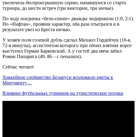
увеличила беспроигрышную серию, начавшуюся со старта
турнира, до шести встреч (три виктории, три ничьи).
По ходу поединка «бело-синие» дважды лидировали (1:0, 2:1).
Но «Нафтан», проявив характер, оба раза отыгрался и в
результате увез из Бреста ничью.
У хозяев поля голевой дубль сделал Михаил Гордейчук (10-я,
72-я минуты), ассистентом которого при обоих взятиях ворот
выступил Герман Барковский. А у гостей два мяча забил
Роман Папарига (49, 86 – с пенальти).
Сейчас читают
Хоккейное сообщество Беларуси возложило цветы к
Монументу…
Влияние футбольных турниров на туристические потоки