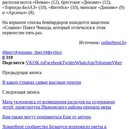
располагаются «Неман» (12), брестское «Динамо» (12),
«Торпедо-БелАЗ» (10), «Витебск» (10), минское «Динамо» (9)
и «Арсенал» (8).
На вершине списка бомбардиров находится защитник
«Славии» Павел Чикида, который отличился в этом
первенстве пять раз.
Источник:
onlinebrest.by
#брест
#динамо_брест
#футбол
0
319
Поделится
VK
OK.ru
Facebook
Twitter
WhatsApp
Telegram
Viber
Предыдущая запись
В каких странах самые высокие пенсии
Следующая запись
Мать уклонялась от возмещения расходов на содержание
детей, прокуратура Ивановского района приняла меры
Вам также могут понравиться
Еще от автора
Хоккейное сообщество Беларуси возложило цветы к