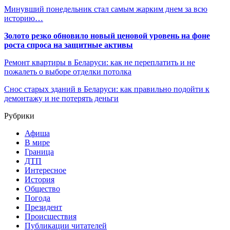
Минувший понедельник стал самым жарким днем за всю
историю…
Золото резко обновило новый ценовой уровень на фоне
роста спроса на защитные активы
Ремонт квартиры в Беларуси: как не переплатить и не
пожалеть о выборе отделки потолка
Снос старых зданий в Беларуси: как правильно подойти к
демонтажу и не потерять деньги
Рубрики
Афиша
В мире
Граница
ДТП
Интересное
История
Общество
Погода
Президент
Происшествия
Публикации читателей