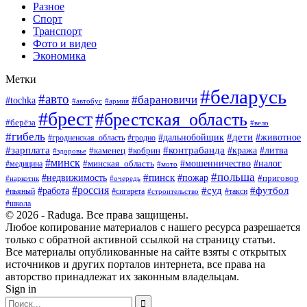
Разное
Спорт
Транспорт
Фото и видео
Экономика
Метки
#беларусь
#авто
#барановичи
#tochka
#армия
#автобус
#брест
#брестская_область
#берёза
#вело
#гибель
#дети
#животное
#дальнобойщик
#гродно
#гродненская_область
#зарплата
#контрабанда
#кража
#литва
#каменец
#кобрин
#здоровье
#минск
#мошенничество
#минская_область
#налог
#медицина
#мото
#польша
#пинск
#недвижимость
#пожар
#приговор
#наркотик
#очередь
#россия
#суд
#футбол
#работа
#пьяный
#сигарета
#строительство
#такси
#школа
© 2026 - Raduga. Все права защищены.
Любое копирование материалов с нашего ресурса разрешается
только с обратной активной ссылкой на страницу статьи.
Все материалы опубликованные на сайте взяты с открытых
источников и других порталов интернета, все права на
авторство принадлежат их законным владельцам.
Sign in