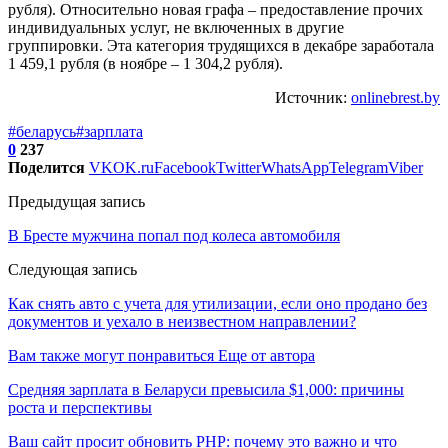
рубля). Относительно новая графа – предоставление прочих
индивидуальных услуг, не включенных в другие
группировки. Эта категория трудящихся в декабре заработала
1 459,1 рубля (в ноябре – 1 304,2 рубля).
Источник:
onlinebrest.by
#беларусь
#зарплата
0
237
Поделится
VK
OK.ru
Facebook
Twitter
WhatsApp
Telegram
Viber
Предыдущая запись
В Бресте мужчина попал под колеса автомобиля
Следующая запись
Как снять авто с учета для утилизации, если оно продано без
документов и уехало в неизвестном направлении?
Вам также могут понравиться
Еще от автора
Средняя зарплата в Беларуси превысила $1,000: причины
роста и перспективы
Ваш сайт просит обновить PHP: почему это важно и что