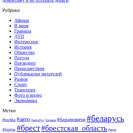
демонтажу и не потерять деньги
Рубрики
Афиша
В мире
Граница
ДТП
Интересное
История
Общество
Погода
Президент
Происшествия
Публикации читателей
Разное
Спорт
Транспорт
Фото и видео
Экономика
Метки
#беларусь
#авто
#барановичи
#tochka
#армия
#автобус
#брест
#брестская_область
#берёза
#вело