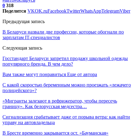
0
318
Поделится
VK
OK.ru
Facebook
Twitter
WhatsApp
Telegram
Viber
Предыдущая запись
В Беларуси назвали две профессии, которые обогнали по
зарплатам IT-специалистов
Следующая запись
Госстандарт Беларуси запретил продажу школьной одежды
популярного бренда. В чем дело?
Вам также могут понравиться
Еще от автора
С какой скоростью беременным можно проезжать «лежачего
полицейского»?
«Мигранты залезают в рефрижератор, чтобы пересечь
границу». Как белорусская медсестра…
Сигнализация срабатывает даже от порыва ветра: как найти
управу на автовладельца
В Бресте временно закрывается ост. «Бауманская»