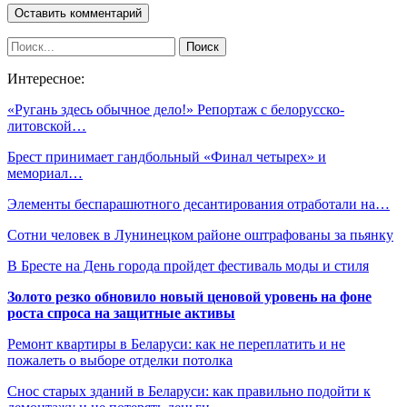
Интересное:
«Ругань здесь обычное дело!» Репортаж с белорусско-
литовской…
Брест принимает гандбольный «Финал четырех» и
мемориал…
Элементы беспарашютного десантирования отработали на…
Сотни человек в Лунинецком районе оштрафованы за пьянку
В Бресте на День города пройдет фестиваль моды и стиля
Золото резко обновило новый ценовой уровень на фоне
роста спроса на защитные активы
Ремонт квартиры в Беларуси: как не переплатить и не
пожалеть о выборе отделки потолка
Снос старых зданий в Беларуси: как правильно подойти к