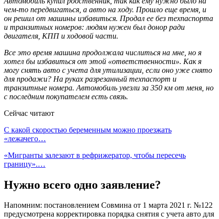
Автомобиль купил родственник, так как ему нужно было на
чем-то передвигаться, а авто на ходу. Прошло еще время, и
он решил от машины избавиться. Продал ее без техпаспорта
и транзитных номеров: людям нужен был донор ради
двигателя, КПП и ходовой части.
Все это время машина продолжала числиться на мне, но я
хотел бы избавиться от этой «ответственности». Как я
могу снять авто с учета для утилизации, если оно уже снято
для продажи? На руках разрезанный техпаспорт и
транзитные номера. Автомобиль увезли за 350 км от меня, но
с последним покупателем есть связь.
Сейчас читают
С какой скоростью беременным можно проезжать
«лежачего…
«Мигранты залезают в рефрижератор, чтобы пересечь
границу».…
Нужно всего одно заявление?
Напомним: постановлением Совмина от 1 марта 2021 г. №122
предусмотрена корректировка порядка снятия с учета авто для