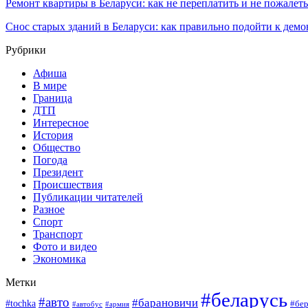
Ремонт квартиры в Беларуси: как не переплатить и не пожалет
Снос старых зданий в Беларуси: как правильно подойти к демо
Рубрики
Афиша
В мире
Граница
ДТП
Интересное
История
Общество
Погода
Президент
Происшествия
Публикации читателей
Разное
Спорт
Транспорт
Фото и видео
Экономика
Метки
#беларусь
#авто
#барановичи
#tochka
#бер
#армия
#автобус