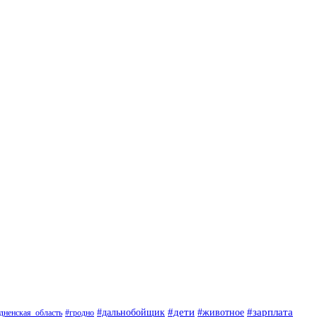
#дети
#животное
#зарплата
#дальнобойщик
#гродно
дненская_область