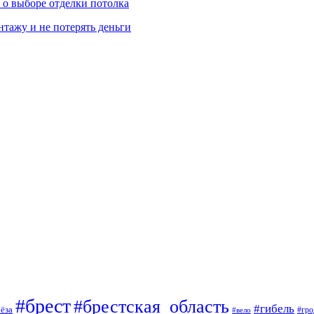
ь о выборе отделки потолка
нтажу и не потерять деньги
#брест
#брестская_область
#гибель
ёза
#вело
#гро