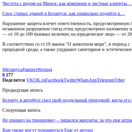
Чистота с видом на Минск: как компании и частные клиенты…
Снос старых зданий в Беларуси: как правильно подойти к…
Нарушение запрета влечет ответственность, предусмотренную 
незаконное разрушение гнезд птиц предусмотрено наложение ш
— от 10 до 100 базовых величин; на юридическое лицо — от 20
В соответствии со ст.19 закона "О животном мире", в период 
природной среды, а также ухудшают санитарное и эстетическо
#беларусь
#запрет
#птица
0
277
Поделится
VK
OK.ru
Facebook
Twitter
WhatsApp
Telegram
Viber
Предыдущая запись
Белорус в автобусе съел свой поддельный проездной, когда его
Следующая запись
Не пришел на тренировку – лишился зарплаты: за что еще штр
Вам также могут понравиться
Еще от автора