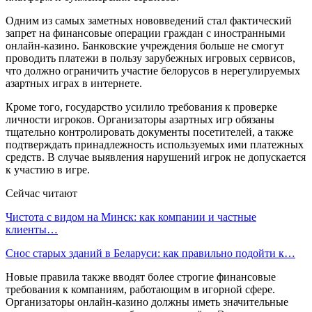
Одним из самых заметных нововведений стал фактический
запрет на финансовые операции граждан с иностранными
онлайн-казино. Банковские учреждения больше не смогут
проводить платежи в пользу зарубежных игровых сервисов,
что должно ограничить участие белорусов в нерегулируемых
азартных играх в интернете.
Кроме того, государство усилило требования к проверке
личности игроков. Организаторы азартных игр обязаны
тщательно контролировать документы посетителей, а также
подтверждать принадлежность используемых ими платежных
средств. В случае выявления нарушений игрок не допускается
к участию в игре.
Сейчас читают
Чистота с видом на Минск: как компании и частные
клиенты…
Снос старых зданий в Беларуси: как правильно подойти к…
Новые правила также вводят более строгие финансовые
требования к компаниям, работающим в игорной сфере.
Организаторы онлайн-казино должны иметь значительные