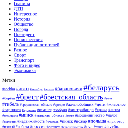
Граница
ДТП
Интересное
История
Общество
Погода
Президент
Происшествия
Публикации читателей
Разное
Спорт
Транспорт
Фото и видео
Экономика
Метки
#беларусь
#авто
#барановичи
#tochka
#армия
#автобус
#брест
#брестская_область
#берёза
#вело
#гибель
#дети
#животное
#дальнобойщик
#гродно
#гродненская_область
#зарплата
#контрабанда
#кража
#литва
#каменец
#кобрин
#здоровье
#минск
#мошенничество
#минская_область
#налог
#медицина
#мото
#польша
#пинск
#недвижимость
#пожар
#приговор
#наркотик
#очередь
#россия
#суд
#футбол
#работа
#пьяный
#сигарета
#строительство
#такси