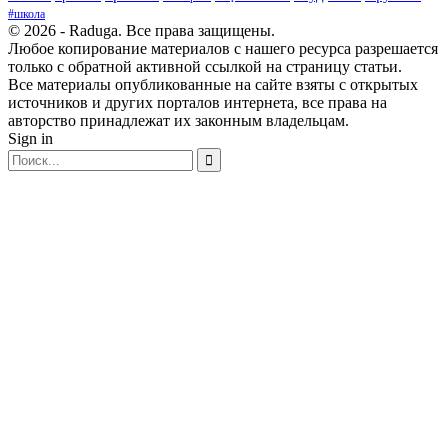
#школа
© 2026 - Raduga. Все права защищены.
Любое копирование материалов с нашего ресурса разрешается
только с обратной активной ссылкой на страницу статьи.
Все материалы опубликованные на сайте взяты с открытых
источников и других порталов интернета, все права на
авторство принадлежат их законным владельцам.
Sign in