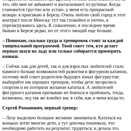
это, обо мне не забывают и вытаскивают из рутины. Когда
становится грустно или устаю, у меня есть прекрасный
козырь: я приезжаю в Березу. Очень люблю свой город и этот
контраст после Минска: тут так спокойно и уютно, я
перезагружаюсь здесь. К сожалению, в последнее время
бываю в Березе редко, но от этого эмоций еще больше.
– Понимаю, сколько труда и тренировок стоит за каждой
танцевальной программой. Твой совет тем, кто делает
первые шаги на льду или только собирается примерить
коньки.
– Сейчас как для детей, так и для взрослых любителей стало
намного больше возможностей развития в фигурном катании,
поэтому мой совет родителем будущих юных фигуристов:
выбирайте им хороших тренеров, чтобы дети загорелись
спортом и не потеряли желание кататься. А любителей
фигурного катания призываю не бояться и пробовать, тогда,
возможно, лед так же влюбит вас в себя, как и меня когда-то.
Сергей Романович, первый тренер:
– Лизу выделяло большое желание заниматься. Кататься на
коньках хотят многие дети, а тут девочка понимала, что
необходимо работать на результат, трудиться, и делала это.