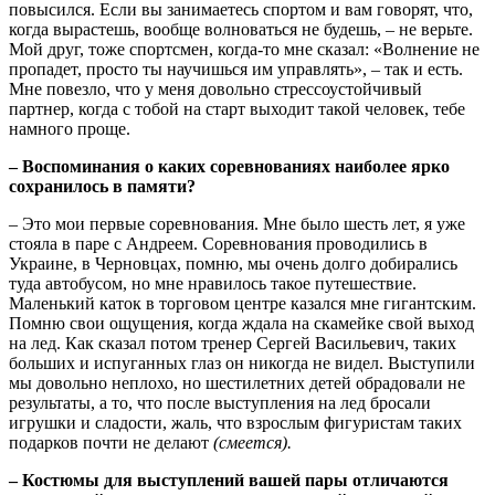
повысился. Если вы занимаетесь спортом и вам говорят, что,
когда вырастешь, вообще волноваться не будешь, – не верьте.
Мой друг, тоже спортсмен, когда-то мне сказал: «Волнение не
пропадет, просто ты научишься им управлять», – так и есть.
Мне повезло, что у меня довольно стрессоустойчивый
партнер, когда с тобой на старт выходит такой человек, тебе
намного проще.
– Воспоминания о каких соревнованиях наиболее ярко
сохранилось в памяти?
– Это мои первые соревнования. Мне было шесть лет, я уже
стояла в паре с Андреем. Соревнования проводились в
Украине, в Черновцах, помню, мы очень долго добирались
туда автобусом, но мне нравилось такое путешествие.
Маленький каток в торговом центре казался мне гигантским.
Помню свои ощущения, когда ждала на скамейке свой выход
на лед. Как сказал потом тренер Сергей Васильевич, таких
больших и испуганных глаз он никогда не видел. Выступили
мы довольно неплохо, но шестилетних детей обрадовали не
результаты, а то, что после выступления на лед бросали
игрушки и сладости, жаль, что взрослым фигуристам таких
подарков почти не делают
(смеется).
– Костюмы для выступлений вашей пары отличаются