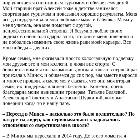
пор увлекается спортивным туризмом и обучает ему детей.
Мой старший брат Алексей тоже в детстве занимался
спортивным туризмом и показывал хорошие результаты. Меня
всегда поддерживали мои любимые мама и бабушка. Мама у
меня учитель, она мне помогает с другой,
непрофессиональной стороны. Я безумно люблю своих
родных и очень благодарна за то, что они в меня поверили и
не побоялись изменить свою жизнь ради моей карьеры. Все
мои победы – для них.
Кроме семьи, мне оказывали просто колоссальную поддержу
мои друзья: это и мои коллеги, и люди вне спорта. С
большинством мы познакомились, когда я только в первый раз
приехала в Минск, и общаемся до сих пор, мы вместе выросли
и многое прошли, я смело могу сказать, что они моя вторая
семья, их поддержка для меня бесценна. Конечно, очень
благодарна моим нынешним тренерам: Татьяне Беляевой,
Александру Толстику и Анастасии Шуркиной, которые
поверили когда-то в нашу пару.
– Переезд в Минск – насколько это было волнительно? По
натуре ты лидер, как первоначально складывались
отношения со сверстниками в школе?
– В Минск мы переехали в 2014 году. До этого момента я