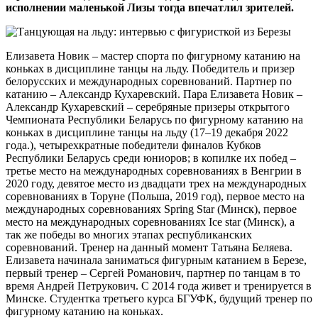
исполнении маленькой Лизы тогда впечатлил зрителей.
Елизавета Новик – мастер спорта по фигурному катанию на
коньках в дисциплине танцы на льду. Победитель и призер
белорусских и международных соревнований. Партнер по
катанию – Александр Кухаревский. Пара Елизавета Новик –
Александр Кухаревский – серебряные призеры открытого
Чемпионата Республики Беларусь по фигурному катанию на
коньках в дисциплине танцы на льду (17–19 декабря 2022
года.), четырехкратные победители финалов Кубков
Республики Беларусь среди юниоров; в копилке их побед –
третье место на международных соревнованиях в Венгрии в
2020 году, девятое место из двадцати трех на международных
соревнованиях в Торуне (Польша, 2019 год), первое место на
международных соревнованиях Spring Star (Минск), первое
место на международных соревнованиях Ice star (Минск), а
так же победы во многих этапах республиканских
соревнований. Тренер на данный момент Татьяна Беляева.
Елизавета начинала заниматься фигурным катанием в Березе,
первый тренер – Сергей Романович, партнер по танцам в то
время Андрей Петрукович. С 2014 года живет и тренируется в
Минске. Студентка третьего курса БГУФК, будущий тренер по
фигурному катанию на коньках.