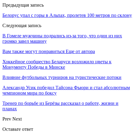
Предыдущая запись
Белорус упал с горы в Альпах, пролетев 100 метров по склону
Следующая запись
В Гомеле мужчины подрались из-за того, что один из них
громко завел машину
Вам также могут понравиться
Еще от автора
Хоккейное сообщество Беларуси возложило цветы к
Монументу Победы в Минске
Влияние футбольных турниров на туристические потоки
Александр Усик победил Тайсона Фьюри и стал абсолютным
чемпионом мира по боксу
Тренер по борьбе из Берёзы рассказал о работе, жизни и
планах
Prev
Next
Оставьте ответ