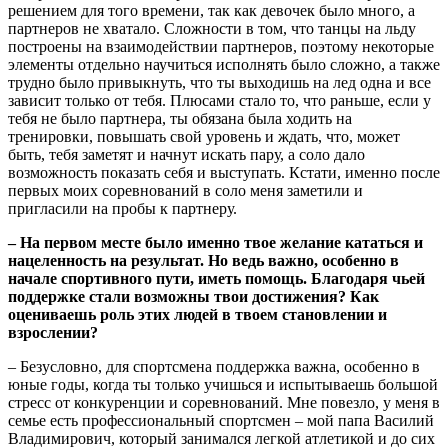
решением для того времени, так как девочек было много, а
партнеров не хватало. Сложности в том, что танцы на льду
построены на взаимодействии партнеров, поэтому некоторые
элементы отдельно научиться исполнять было сложно, а также
трудно было привыкнуть, что ты выходишь на лед одна и все
зависит только от тебя. Плюсами стало то, что раньше, если у
тебя не было партнера, ты обязана была ходить на
тренировки, повышать свой уровень и ждать, что, может
быть, тебя заметят и начнут искать пару, а соло дало
возможность показать себя и выступать. Кстати, именно после
первых моих соревнований в соло меня заметили и
пригласили на пробы к партнеру.
– На первом месте было именно твое желание кататься и
нацеленность на результат. Но ведь важно, особенно в
начале спортивного пути, иметь помощь. Благодаря чьей
поддержке стали возможны твои достижения? Как
оцениваешь роль этих людей в твоем становлении и
взрослении?
– Безусловно, для спортсмена поддержка важна, особенно в
юные годы, когда ты только учишься и испытываешь большой
стресс от конкуренции и соревнований. Мне повезло, у меня в
семье есть профессиональный спортсмен – мой папа Василий
Владимирович, который занимался легкой атлетикой и до сих