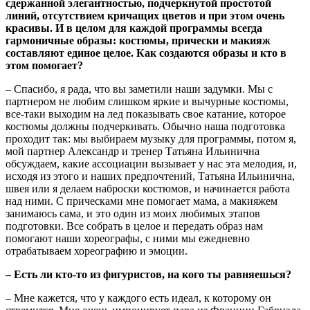
сдержанной элегантностью, подчеркнутой простотой
линий, отсутствием кричащих цветов и при этом очень
красивы. И в целом для каждой программы всегда
гармоничные образы: костюмы, прически и макияж
составляют единое целое. Как создаются образы и кто в
этом помогает?
– Спасибо, я рада, что вы заметили наши задумки. Мы с
партнером не любим слишком яркие и вычурные костюмы,
все-таки выходим на лед показывать свое катание, которое
костюмы должны подчеркивать. Обычно наша подготовка
проходит так: мы выбираем музыку для программы, потом я,
мой партнер Александр и тренер Татьяна Ильинична
обсуждаем, какие ассоциации вызывает у нас эта мелодия, и,
исходя из этого и наших предпочтений, Татьяна Ильинична,
швея или я делаем наброски костюмов, и начинается работа
над ними. С прическами мне помогает мама, а макияжем
занимаюсь сама, и это один из моих любимых этапов
подготовки. Все собрать в целое и передать образ нам
помогают наши хореографы, с ними мы ежедневно
отрабатываем хореографию и эмоции.
– Есть ли кто-то из фигуристов, на кого ты равняешься?
– Мне кажется, что у каждого есть идеал, к которому он