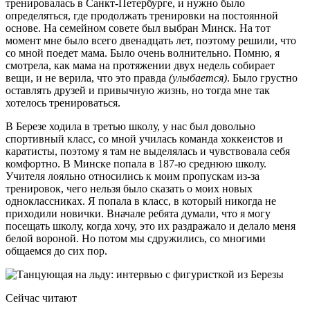
тренировалась в Санкт-Петербурге, и нужно было
определяться, где продолжать тренировки на постоянной
основе. На семейном совете был выбран Минск. На тот
момент мне было всего двенадцать лет, поэтому решили, что
со мной поедет мама. Было очень волнительно. Помню, я
смотрела, как мама на протяжении двух недель собирает
вещи, и не верила, что это правда
(улыбается)
. Было грустно
оставлять друзей и привычную жизнь, но тогда мне так
хотелось тренироваться.
В Березе ходила в третью школу, у нас был довольно
спортивный класс, со мной училась команда хоккеистов и
каратисты, поэтому я там не выделялась и чувствовала себя
комфортно. В Минске попала в 187-ю среднюю школу.
Учителя лояльно относились к моим пропускам из-за
тренировок, чего нельзя было сказать о моих новых
одноклассниках. Я попала в класс, в который никогда не
приходили новички. Вначале ребята думали, что я могу
посещать школу, когда хочу, это их раздражало и делало меня
белой вороной. Но потом мы сдружились, со многими
общаемся до сих пор.
Сейчас читают