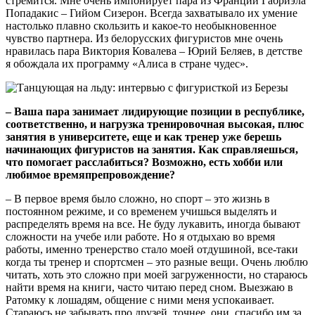
стремится. Мне очень импонирует пара из Франции Габриэла
Попадакис – Гийом Сизерон. Всегда захватывало их умение
настолько плавно скользить и какое-то необыкновенное
чувство партнера. Из белорусских фигуристов мне очень
нравилась пара Виктория Ковалева – Юрий Беляев, в детстве
я обождала их программу «Алиса в стране чудес».
– Ваша пара занимает лидирующие позиции в республике,
соответственно, и нагрузка тренировочная высокая, плюс
занятия в университете, еще и как тренер уже берешь
начинающих фигуристов на занятия. Как справляешься,
что помогает расслабиться? Возможно, есть хобби или
любимое времяпрепровождение?
– В первое время было сложно, но спорт – это жизнь в
постоянном режиме, и со временем учишься выделять и
распределять время на все. Не буду лукавить, иногда бывают
сложности на учебе или работе. Но я отдыхаю во время
работы, именно тренерство стало моей отдушиной, все-таки
когда ты тренер и спортсмен – это разные вещи. Очень люблю
читать, хоть это сложно при моей загруженности, но стараюсь
найти время на книги, часто читаю перед сном. Выезжаю в
Ратомку к лошадям, общение с ними меня успокаивает.
Стараюсь не забывать про друзей, точнее, они, спасибо им за