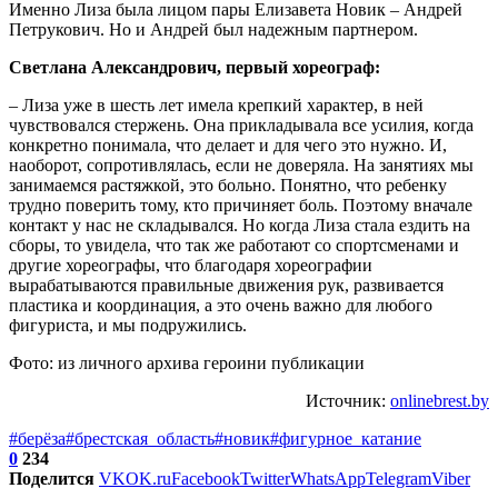
Именно Лиза была лицом пары Елизавета Новик – Андрей
Петрукович. Но и Андрей был надежным партнером.
Светлана Александрович, первый хореограф:
– Лиза уже в шесть лет имела крепкий характер, в ней
чувствовался стержень. Она прикладывала все усилия, когда
конкретно понимала, что делает и для чего это нужно. И,
наоборот, сопротивлялась, если не доверяла. На занятиях мы
занимаемся растяжкой, это больно. Понятно, что ребенку
трудно поверить тому, кто причиняет боль. Поэтому вначале
контакт у нас не складывался. Но когда Лиза стала ездить на
сборы, то увидела, что так же работают со спортсменами и
другие хореографы, что благодаря хореографии
вырабатываются правильные движения рук, развивается
пластика и координация, а это очень важно для любого
фигуриста, и мы подружились.
Фото: из личного архива героини публикации
Источник:
onlinebrest.by
#берёза
#брестская_область
#новик
#фигурное_катание
0
234
Поделится
VK
OK.ru
Facebook
Twitter
WhatsApp
Telegram
Viber