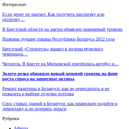
Интересное:
Если денег не хватает. Как получить рассрочку или
отсрочку…
В Брестской области на завтра объявлен оранжевый уровень
Названы лучшие товары Республики Беларусь 2022 года
Брестский «Строитель» вышел в лидеры мужского
чемпоната…
Читатель: В Бресте на Московской притёрлись автобус и…
Золото резко обновило новый ценовой уровень на фоне
роста спроса на защитные активы
Ремонт квартиры в Беларуси: как не переплатить и не
пожалеть о выборе отделки потолка
Снос старых зданий в Беларуси: как правильно подойти к
демонтажу и не потерять деньги
Рубрики
Афиша