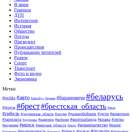
В мире
Граница
ДТП
Интересное
История
Общество
Погода
Президент
Происшествия
Публикации читателей
Разное
Спорт
Транспорт
Фото и видео
Экономика
Метки
#беларусь
#авто
#барановичи
#tochka
#армия
#автобус
#брест
#брестская_область
#берёза
#вело
#гибель
#дети
#животное
#дальнобойщик
#гродно
#гродненская_область
#зарплата
#контрабанда
#кража
#литва
#каменец
#кобрин
#здоровье
#минск
#мошенничество
#минская_область
#налог
#медицина
#мото
#польша
#пинск
#недвижимость
#пожар
#приговор
#наркотик
#очередь