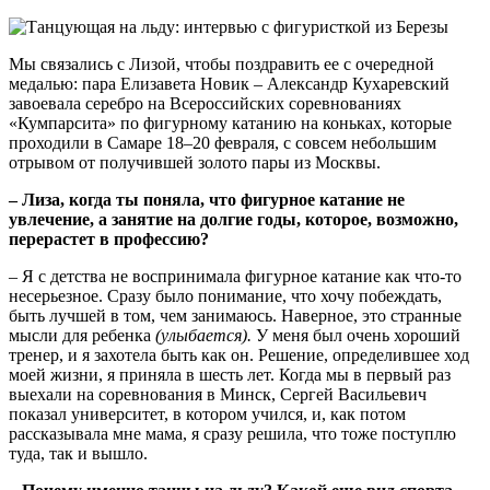
Мы связались с Лизой, чтобы поздравить ее с очередной
медалью: пара Елизавета Новик – Александр Кухаревский
завоевала серебро на Всероссийских соревнованиях
«Кумпарсита» по фигурному катанию на коньках, которые
проходили в Самаре 18–20 февраля, с совсем небольшим
отрывом от получившей золото пары из Москвы.
– Лиза, к
огда ты поняла, что фигурное катание не
увлечение, а занятие на долгие годы, которое, возможно,
перерастет в профессию?
– Я с детства не воспринимала фигурное катание как что-то
несерьезное. Сразу было понимание, что хочу побеждать,
быть лучшей в том, чем занимаюсь. Наверное, это странные
мысли для ребенка
(улыбается).
У меня был очень хороший
тренер, и я захотела быть как он. Решение, определившее ход
моей жизни, я приняла в шесть лет. Когда мы в первый раз
выехали на соревнования в Минск, Сергей Васильевич
показал университет, в котором учился, и, как потом
рассказывала мне мама, я сразу решила, что тоже поступлю
туда, так и вышло.