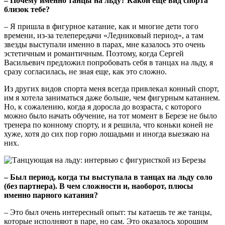
– Почему именно танцы на льду? Какой еще вид спорта
близок тебе?
– Я пришла в фигурное катание, как и многие дети того
времени, из-за телепередачи «Ледниковый период», а там
звезды выступали именно в парах, мне казалось это очень
эстетичным и романтичным. Поэтому, когда Сергей
Васильевич предложил попробовать себя в танцах на льду, я
сразу согласилась, не зная еще, как это сложно.
Из других видов спорта меня всегда привлекал конный спорт,
им я хотела заниматься даже больше, чем фигурным катанием.
Но, к сожалению, когда я доросла до возраста, с которого
можно было начать обучение, на тот момент в Березе не было
тренера по конному спорту, и я решила, что коньки коней не
хуже, хотя до сих пор горю лошадьми и иногда выезжаю на
них.
– Был период, когда ты выступала в танцах на льду соло
(без партнера). В чем сложности и, наоборот, плюсы
именно парного катания?
– Это был очень интересный опыт: ты катаешь те же танцы,
которые исполняют в паре, но сам. Это оказалось хорошим