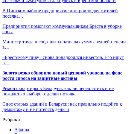
«Газель» и «Жигули» столкнулись в Брестской области
В Пинском районе предприятие построило для жителей
поселка…
Предприятия помогают коммунальщикам Бреста в уборке
снега
Министр труда и соцзащиты назвала сумму средней пенсии
в…
«Брестскому пиву» снова понадобился инвестор. Его ищут
в…
Золото резко обновило новый ценовой уровень на фоне
роста спроса на защитные активы
Ремонт квартиры в Беларуси: как не переплатить и не
пожалеть о выборе отделки потолка
Снос старых зданий в Беларуси: как правильно подойти к
демонтажу и не потерять деньги
Рубрики
Афиша