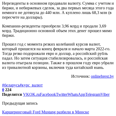
Нерезиденты в основном продавали валюту. Сумма с учетом и
биржи, и небиржевых сделок, за два первых месяца этого года
немного не дотянула до 440 млн. А куплено лишь 68,3 млн (в
пересчете на доллары).
Компании-резиденты приобрели 3,96 млрд и продали 3,69
млрд. Традиционно основной объем этих денег прошел мимо
биржи.
Прошел год с момента резких колебаний курсов валют,
который пришелся на конец февраля и начало марта 2022-го.
Тогда резко подорожали евро и доллар, а российский рубль
падал. Но затем ситуация стабилизировалась, и российская
валюта отыграла позиции. Также в прошлом году евро убрали
из тривалютной корзины, включив туда китайский юань.
Источник:
onlinebrest.by
#беларусь
#курс_валют
0
224
Поделится
VK
OK.ru
Facebook
Twitter
WhatsApp
Telegram
Viber
Предыдущая запись
Каршеринговый Ford Mustang разбили в Минске