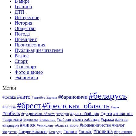
В мире
Граница
ДТП
Интересное
История
Общество
Погода
Президент
Происшествия
Публикации читателей
Разное
Спорт
Транспорт
Фото и видео
Экономика
Метки
#беларусь
#авто
#барановичи
#tochka
#армия
#автобус
#брест
#брестская_область
#берёза
#вело
#гибель
#дети
#животное
#дальнобойщик
#гродно
#гродненская_область
#зарплата
#контрабанда
#кража
#литва
#каменец
#кобрин
#здоровье
#минск
#мошенничество
#минская_область
#налог
#медицина
#мото
#польша
#пинск
#недвижимость
#пожар
#приговор
#наркотик
#очередь