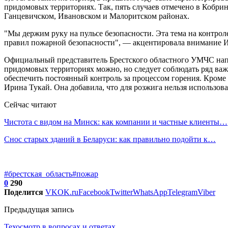
придомовых территориях. Так, пять случаев отмечено в Кобри
Ганцевичском, Ивановском и Малоритском районах.
"Мы держим руку на пульсе безопасности. Эта тема на контрол
правил пожарной безопасности", — акцентировала внимание 
Официальный представитель Брестского областного УМЧС напом
придомовых территориях можно, но следует соблюдать ряд важ
обеспечить постоянный контроль за процессом горения. Кроме 
Ирина Тукай. Она добавила, что для розжига нельзя использо
Сейчас читают
Чистота с видом на Минск: как компании и частные клиенты…
Снос старых зданий в Беларуси: как правильно подойти к…
#брестская_область
#пожар
0
290
Поделится
VK
OK.ru
Facebook
Twitter
WhatsApp
Telegram
Viber
Предыдущая запись
Техосмотр в вопросах и ответах