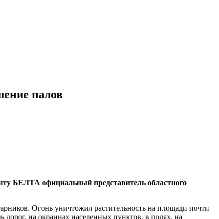
шение палов
денту БЕЛТА официальный представитель областного
старников. Огонь уничтожил растительность на площади почти
 дорог, на окраинах населенных пунктов, в полях, на