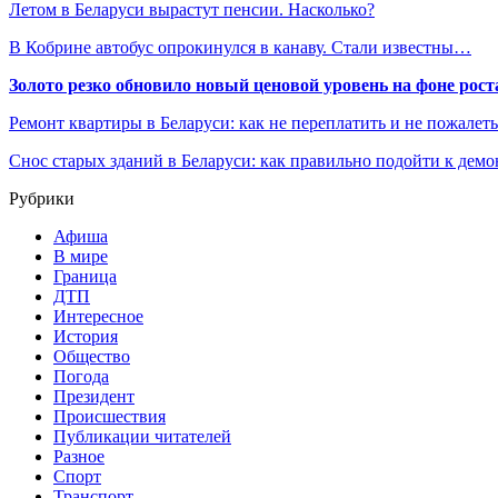
Летом в Беларуси вырастут пенсии. Насколько?
В Кобрине автобус опрокинулся в канаву. Стали известны…
Золото резко обновило новый ценовой уровень на фоне рос
Ремонт квартиры в Беларуси: как не переплатить и не пожалет
Снос старых зданий в Беларуси: как правильно подойти к демо
Рубрики
Афиша
В мире
Граница
ДТП
Интересное
История
Общество
Погода
Президент
Происшествия
Публикации читателей
Разное
Спорт
Транспорт