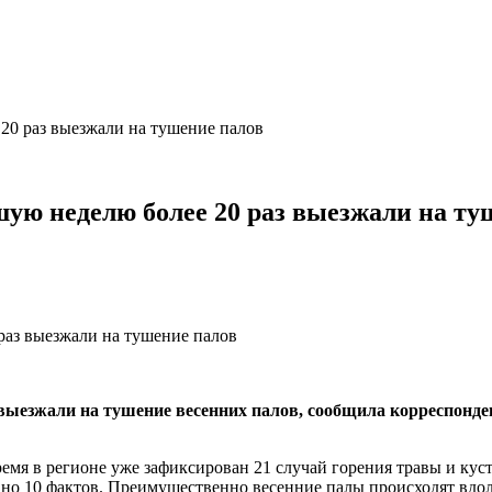
20 раз выезжали на тушение палов
шую неделю более 20 раз выезжали на ту
з выезжали на тушение весенних палов, сообщила корреспон
время в регионе уже зафиксирован 21 случай горения травы и ку
ано 10 фактов. Преимущественно весенние палы происходят вдоль