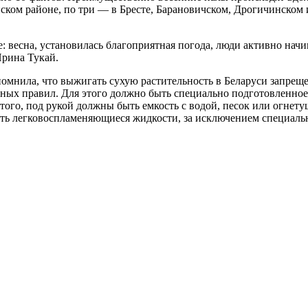
нском районе, по три — в Бресте, Барановичском, Дрогичинском
е: весна, установилась благоприятная погода, люди активно на
Ирина Тукай.
нила, что выжигать сухую растительность в Беларуси запрещено
ных правил. Для этого должно быть специально подготовленное
того, под рукой должны быть емкость с водой, песок или огнет
вать легковоспламеняющиеся жидкости, за исключением специаль