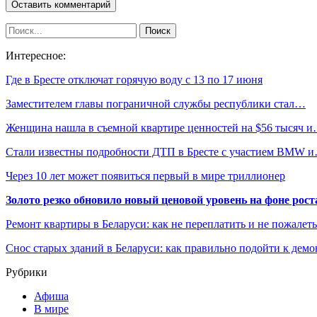
Интересное:
Где в Бресте отключат горячую воду с 13 по 17 июня
Заместителем главы пограничной службы республики стал…
Женщина нашла в съемной квартире ценностей на $56 тысяч 
Стали известны подробности ДТП в Бресте с участием BMW 
Через 10 лет может появиться первый в мире триллионер
Золото резко обновило новый ценовой уровень на фоне рос
Ремонт квартиры в Беларуси: как не переплатить и не пожалет
Снос старых зданий в Беларуси: как правильно подойти к демо
Рубрики
Афиша
В мире