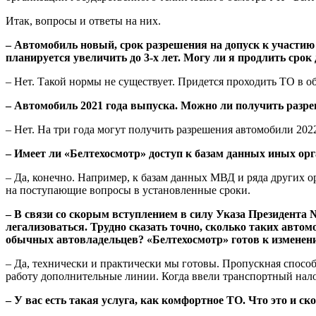
Итак, вопросы и ответы на них.
– Автомобиль новый, срок разрешения на допуск к участию 
планируется увеличить до 3-х лет. Могу ли я продлить срок
– Нет. Такой нормы не существует. Придется проходить ТО в о
– Автомобиль 2021 года выпуска. Можно ли получить разреш
– Нет. На три года могут получить разрешения автомобили 2022
– Имеет ли «Белтехосмотр» доступ к базам данных иных ор
– Да, конечно. Например, к базам данных МВД и ряда других ор
на поступающие вопросы в установленные сроки.
– В связи со скорым вступлением в силу Указа Президента №
легализоваться. Трудно сказать точно, сколько таких автомо
обычных автовладельцев? «Белтехосмотр» готов к изменен
– Да, технически и практически мы готовы. Пропускная способ
работу дополнительные линии. Когда ввели транспортный нало
– У вас есть такая услуга, как комфортное ТО. Что это и с