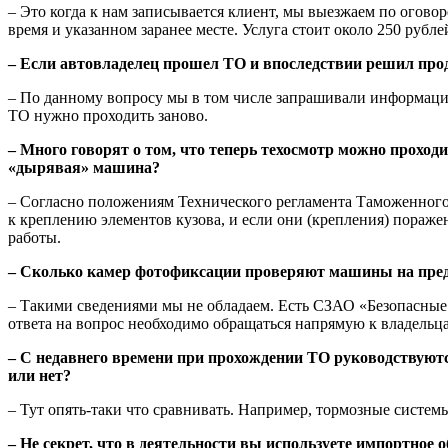
– Это когда к нам записывается клиент, мы выезжаем по огово
время и указанном заранее месте. Услуга стоит около 250 рубл
– Если автовладелец прошел ТО и впоследствии решил прода
– По данному вопросу мы в том числе запрашивали информаци
ТО нужно проходить заново.
– Много говорят о том, что теперь техосмотр можно проходи
«дырявая» машина?
– Согласно положениям Технического регламента Таможенного 
к креплению элементов кузова, и если они (крепления) пораже
работы.
– Сколько камер фотофиксации проверяют машины на пре
– Такими сведениями мы не обладаем. Есть СЗАО «Безопасные
ответа на вопрос необходимо обращаться напрямую к владельца
– С недавнего времени при прохождении ТО руководствуютс
или нет?
– Тут опять-таки что сравнивать. Например, тормозные систем
– Не секрет, что в деятельности вы используете импортное 