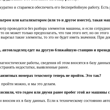
уратно и стараемся обеспечить его бесперебойную работу. Есть
тром или катализатором (или то и другое вместе), такая м
смотр проводится без разбора элементов машины, и если сотрудн
то он может только предполагать, что там этого нет, но он этого
о вырезал такие элементы, то это не будет иметь значения. При
, автовладелец едет на другую ближайшую станцию и проходи
иагностические работы, сведения об этом вносятся в базу данны
устранять недостатки, выявленные ранее.
анзитных номерах техосмотр теперь не пройти. Это так?
а пройти можно, и мы это делаем.
яснили, что годом или двумя ранее пробег этой же машины с
 вносим их в базу данных. Если к техническому состоянию авто