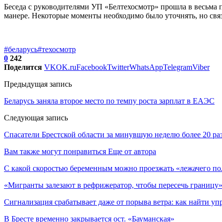
Беседа с руководителями УП «Белтехосмотр» прошла в весьма п
манере. Некоторые моменты необходимо было уточнять, но свя
#беларусь
#техосмотр
0
242
Поделится
VK
OK.ru
Facebook
Twitter
WhatsApp
Telegram
Viber
Предыдущая запись
Беларусь заняла второе место по темпу роста зарплат в ЕАЭС
Следующая запись
Спасатели Брестской области за минувшую неделю более 20 ра
Вам также могут понравиться
Еще от автора
С какой скоростью беременным можно проезжать «лежачего по
«Мигранты залезают в рефрижератор, чтобы пересечь границу»
Сигнализация срабатывает даже от порыва ветра: как найти уп
В Бресте временно закрывается ост. «Бауманская»