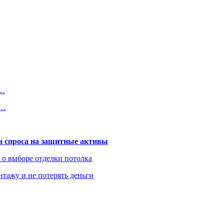
и…
и…
та спроса на защитные активы
ь о выборе отделки потолка
нтажу и не потерять деньги