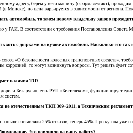
ренному адресу, берем у него машину (оформляем акт), проходим
ей (в Минске), но цена варьируется в зависимости от региона. П
ть автомобиль, то зачем новому владельцу заново проходить
ю у ГАИ. В соответствии с требования Постановления Совета М
ть хоть с дырками на кузове автомобиля. Насколько это так и
союза «О безопасности колесных транспортных средств», требов
ны коррозией, то могут возникнуть вопросы. Тут решать будет 
дмет наличия ТО?
 дороги Беларуси», есть РУП «Белтелеком», функционирует един
м систем.
я не отечественным ТКП 309–2011, а Техническим регламент
ы раньше составляли 25% отказов, теперь 45%. Про кузова уже г
оборудование. Это повлияло на вашу работу?