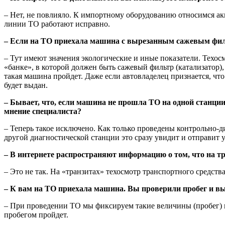
– Нет, не повлияло. К импортному оборудованию относимся акк
линии ТО работают исправно.
– Если на ТО приехала машина с вырезанным сажевым филь
– Тут имеют значения экологические и иные показатели. Техо
«банке», в которой должен быть сажевый фильтр (катализатор), 
такая машина пройдет. Даже если автовладелец признается, чт
будет выдан.
– Бывает, что, если машина не прошла ТО на одной станции
мнение специалиста?
– Теперь такое исключено. Как только проведены контрольно-д
другой диагностической станции это сразу увидит и отправит 
– В интернете распространяют информацию о том, что на тр
– Это не так. На «транзитах» техосмотр транспортного средств
– К вам на ТО приехала машина. Вы проверили пробег и вы
– При проведении ТО мы фиксируем такие величины (пробег) и
пробегом пройдет.