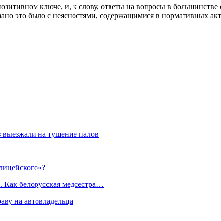
озитивном ключе, и, к слову, ответы на вопросы в большинстве 
зано это было с неясностями, содержащимися в нормативных акт
з выезжали на тушение палов
лицейского»?
. Как белорусская медсестра…
раву на автовладельца