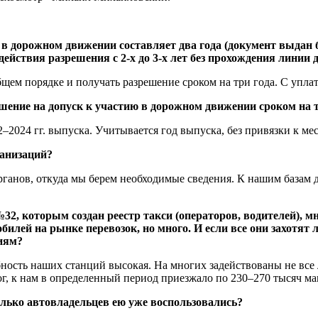
в дорожном движении составляет два года (документ выдан б
 действия разрешения с 2-х до 3-х лет без прохождения линии
бщем порядке и получать разрешение сроком на три года. С упл
ение на допуск к участию в дорожном движении сроком на три
–2024 гг. выпуска. Учитывается год выпуска, без привязки к мес
ганизаций?
ганов, откуда мы берем необходимые сведения. К нашим базам до
32, которым создан реестр такси (операторов, водителей), м
билей на рынке перевозок, но много. И если все они захотят 
иям?
ность наших станций высокая. На многих задействованы не все 
г, к нам в определенный период приезжало по 230–270 тысяч ма
колько автовладельцев ею уже воспользовались?