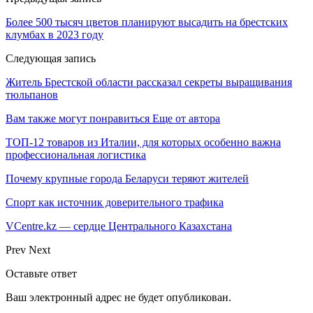
Более 500 тысяч цветов планируют высадить на брестских
клумбах в 2023 году
Следующая запись
Житель Брестской области рассказал секреты выращивания
тюльпанов
Вам также могут понравиться
Еще от автора
ТОП-12 товаров из Италии, для которых особенно важна
профессиональная логистика
Почему крупные города Беларуси теряют жителей
Спорт как источник доверительного трафика
VCentre.kz — сердце Центрального Казахстана
Prev
Next
Оставьте ответ
Ваш электронный адрес не будет опубликован.