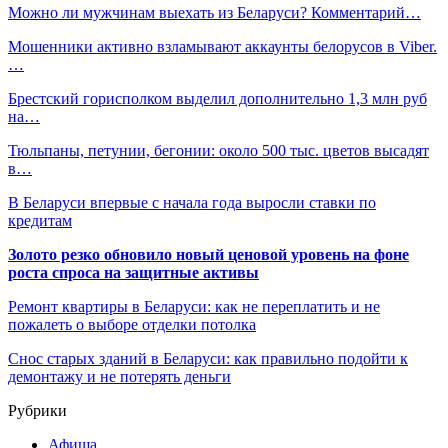
Можно ли мужчинам выехать из Беларуси? Комментарий…
Мошенники активно взламывают аккаунты белорусов в Viber.
…
Брестский горисполком выделил дополнительно 1,3 млн руб
на…
Тюльпаны, петунии, бегонии: около 500 тыс. цветов высадят
в…
В Беларуси впервые с начала года выросли ставки по
кредитам
Золото резко обновило новый ценовой уровень на фоне
роста спроса на защитные активы
Ремонт квартиры в Беларуси: как не переплатить и не
пожалеть о выборе отделки потолка
Снос старых зданий в Беларуси: как правильно подойти к
демонтажу и не потерять деньги
Рубрики
Афиша