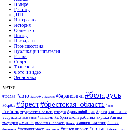
В мире
Граница
ДТП
Интересное
История
Общество
Погода
Президент
Происшествия
Публикации читателей
Разное
Спорт
Транспорт
Фото и видео
Экономика
Метки
#беларусь
#авто
#барановичи
#tochka
#армия
#автобус
#брест
#брестская_область
#берёза
#вело
#гибель
#дети
#животное
#дальнобойщик
#гродно
#гродненская_область
#зарплата
#контрабанда
#кража
#литва
#каменец
#кобрин
#здоровье
#минск
#мошенничество
#минская_область
#налог
#медицина
#мото
#польша
#пинск
#недвижимость
#пожар
#приговор
#наркотик
#очередь