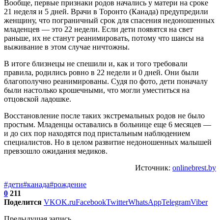
Вообще, первые признаки родов начались у матери на сроке
21 неделя и 5 дней. Врачи в Торонто (Канада) предупредили
женщину, что пограничный срок для спасения недоношенных
младенцев — это 22 недели. Если дети появятся на свет
раньше, их не станут реанимировать, потому что шансы на
выживание в этом случае ничтожны.
В итоге близнецы не спешили и, как и того требовали
правила, родились ровно в 22 недели и 0 дней. Они были
благополучно реанимированы. Судя по фото, дети поначалу
были настолько крошечными, что могли уместиться на
отцовской ладошке.
Восстановление после таких экстремальных родов не было
простым. Младенцы оставались в больнице еще 6 месяцев —
и до сих пор находятся под пристальным наблюдением
специалистов. Но в целом развитие недоношенных малышей
превзошло ожидания медиков.
Источник:
onlinebrest.by
#дети
#канада
#рождение
0
211
Поделится
VK
OK.ru
Facebook
Twitter
WhatsApp
Telegram
Viber
Предыдущая запись