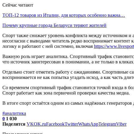
Сейчас читают
ТОП-12 товаров из Италии, для которых особенно важна…
Почему крупные города Беларуси теряют жителей
Спорт также снижает уровень конфликта между источником и а
несогласии с выводами читатель редко воспринимает контент 
логику и работают с ней системно, включая
https://www.livesport
Важную роль играет аналитика. Спортивный трафик становится
что источник заинтересован в понимании, а не только в клика
Отдельно стоит отметить работу с ожиданиями. Спортивные са
воспринимается не как попытка угадать исход, а как часть дли
Со временем спортивный трафик становится точкой входа в боле
Спорт работает как зона первичной проверки качества медиа.
В итоге спорт остаётся одним из самых надёжных генераторов 
#аналитика
0
1 030
Поделится
VK
OK.ru
Facebook
Twitter
WhatsApp
Telegram
Viber