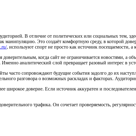
удиторией. В отличие от политических или социальных тем, зд
как манипуляцию. Это создаёт комфортную среду, в которой дов
.ru/
, используют спорт не просто как источник посещаемости, а
 доверительным, когда сайт не ограничивается новостями, а об
х. Именно аналитический слой превращает разовый интерес в ус
йты часто сопровождают будущие события задолго до их наступ
тельного разговора о возможных раскладах и факторах. Аудитори
е широкое доверие. Если источник аккуратен и последователен в
доверительного трафика. Он сочетает проверяемость, регулярно