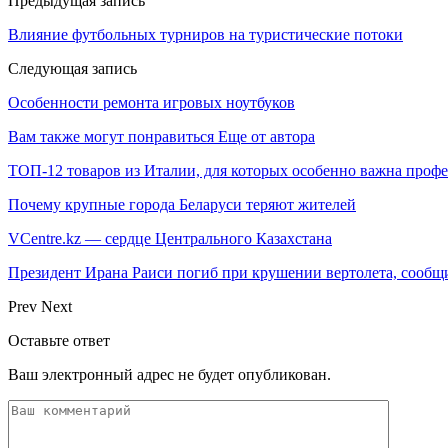
Предыдущая запись
Влияние футбольных турниров на туристические потоки
Следующая запись
Особенности ремонта игровых ноутбуков
Вам также могут понравиться
Еще от автора
ТОП-12 товаров из Италии, для которых особенно важна профе
Почему крупные города Беларуси теряют жителей
VCentre.kz — сердце Центрального Казахстана
Президент Ирана Раиси погиб при крушении вертолета, соо
Prev
Next
Оставьте ответ
Ваш электронный адрес не будет опубликован.