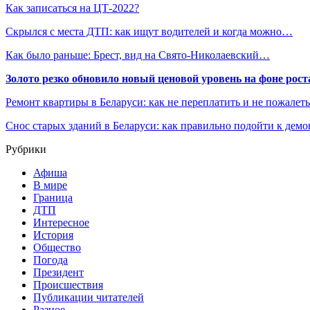
Как записаться на ЦТ-2022?
Скрылся с места ДТП: как ищут водителей и когда можно…
Как было раньше: Брест, вид на Свято-Николаевский…
Золото резко обновило новый ценовой уровень на фоне рос
Ремонт квартиры в Беларуси: как не переплатить и не пожалет
Снос старых зданий в Беларуси: как правильно подойти к демо
Рубрики
Афиша
В мире
Граница
ДТП
Интересное
История
Общество
Погода
Президент
Происшествия
Публикации читателей
Разное