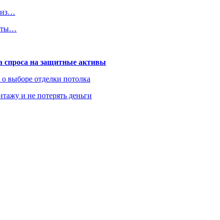
ы из…
диты…
та спроса на защитные активы
ь о выборе отделки потолка
нтажу и не потерять деньги