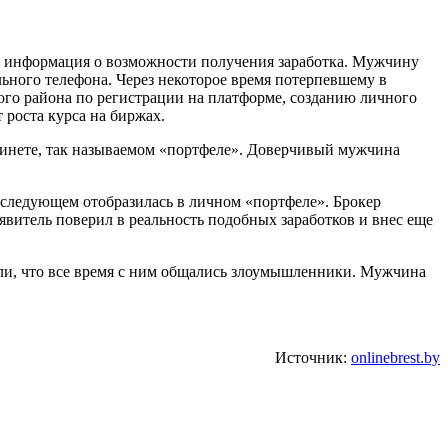
ась информация о возможности получения заработка. Мужчину
льного телефона. Через некоторое время потерпевшему в
го района по регистрации на платформе, созданию личного
т роста курса на биржах.
абинете, так называемом «портфеле». Доверчивый мужчина
оследующем отобразилась в личном «портфеле». Брокер
аявитель поверил в реальность подобных заработков и внес еще
или, что все время с ним общались злоумышленники. Мужчина
Источник:
onlinebrest.by