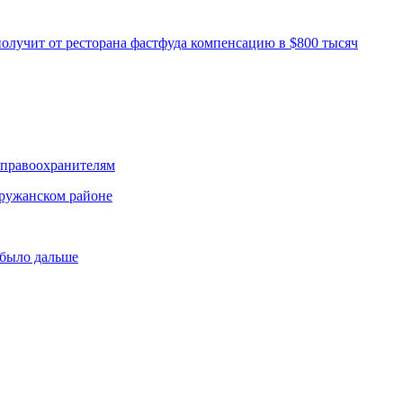
олучит от ресторана фастфуда компенсацию в $800 тысяч
 правоохранителям
Пружанском районе
 было дальше