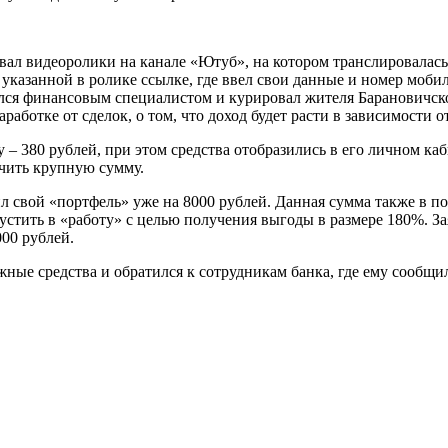
тривал видеоролики на канале «Ютуб», на котором транслировал
 указанной в ролике ссылке, где ввел свои данные и номер моби
лся финансовым специалистом и курировал жителя Барановичско
аботке от сделок, о том, что доход будет расти в зависимости о
– 380 рублей, при этом средства отобразились в его личном к
учить крупную сумму.
л свой «портфель» уже на 8000 рублей. Данная сумма также в п
пустить в «работу» с целью получения выгоды в размере 180%. З
00 рублей.
ные средства и обратился к сотрудникам банка, где ему сообщ