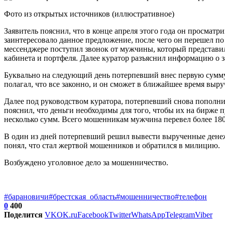
Фото из открытых источников (иллюстративное)
Заявитель пояснил, что в конце апреля этого года он просма
заинтересовало данное предложение, после чего он перешел по
мессенджере поступил звонок от мужчины, который представи
кабинета и портфеля. Далее куратор разъяснил информацию о зар
Буквально на следующий день потерпевший внес первую сумму 
полагал, что все законно, и он сможет в ближайшее время выр
Далее под руководством куратора, потерпевший снова пополни
пояснил, что деньги необходимы для того, чтобы их на бирже 
несколько сумм. Всего мошенникам мужчина перевел более 180
В один из дней потерпевший решил вывести вырученные денеж
понял, что стал жертвой мошенников и обратился в милицию.
Возбуждено уголовное дело за мошенничество.
#барановичи
#брестская_область
#мошенничество
#телефон
0
400
Поделится
VK
OK.ru
Facebook
Twitter
WhatsApp
Telegram
Viber