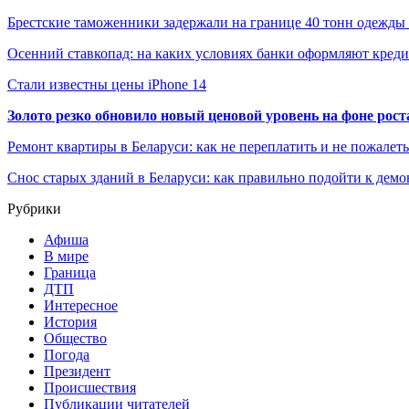
Брестские таможенники задержали на границе 40 тонн одежд
Осенний ставкопад: на каких условиях банки оформляют кре
Стали известны цены iPhone 14
Золото резко обновило новый ценовой уровень на фоне рос
Ремонт квартиры в Беларуси: как не переплатить и не пожалет
Снос старых зданий в Беларуси: как правильно подойти к демо
Рубрики
Афиша
В мире
Граница
ДТП
Интересное
История
Общество
Погода
Президент
Происшествия
Публикации читателей