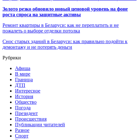
Золото резко обновило новый ценовой уровень на фоне
роста спроса на защитные активы
Ремонт квартиры в Беларуси: как не переплатить и не
пожалеть о выборе отделки потолка
Снос старых зданий в Беларуси: как правильно подойти к
демонтажу и не потерять деньги
Рубрики
Афиша
В мире
Граница
ДТП
Интересное
История
Общество
Погода
Президент
Происшествия
Публикации читателей
Разное
Спорт