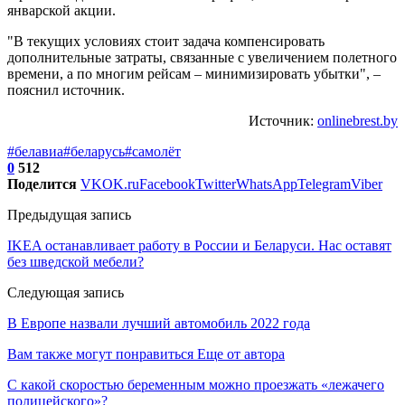
январской акции.
"В текущих условиях стоит задача компенсировать
дополнительные затраты, связанные с увеличением полетного
времени, а по многим рейсам – минимизировать убытки", –
пояснил источник.
Источник:
onlinebrest.by
#белавиа
#беларусь
#самолёт
0
512
Поделится
VK
OK.ru
Facebook
Twitter
WhatsApp
Telegram
Viber
Предыдущая запись
IKEA останавливает работу в России и Беларуси. Нас оставят
без шведской мебели?
Следующая запись
В Европе назвали лучший автомобиль 2022 года
Вам также могут понравиться
Еще от автора
С какой скоростью беременным можно проезжать «лежачего
полицейского»?