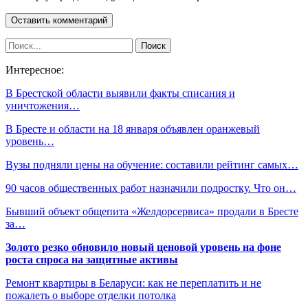
Интересное:
В Брестской области выявили факты списания и
уничтожения…
В Бресте и области на 18 января объявлен оранжевый
уровень…
Вузы подняли цены на обучение: составили рейтинг самых…
90 часов общественных работ назначили подростку. Что он…
Бывший объект общепита «Желдорсервиса» продали в Бресте
за…
Золото резко обновило новый ценовой уровень на фоне
роста спроса на защитные активы
Ремонт квартиры в Беларуси: как не переплатить и не
пожалеть о выборе отделки потолка