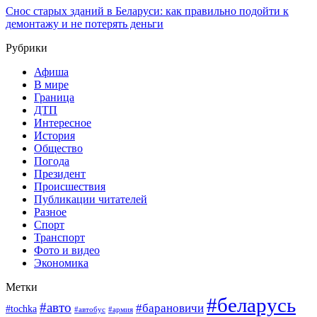
Снос старых зданий в Беларуси: как правильно подойти к
демонтажу и не потерять деньги
Рубрики
Афиша
В мире
Граница
ДТП
Интересное
История
Общество
Погода
Президент
Происшествия
Публикации читателей
Разное
Спорт
Транспорт
Фото и видео
Экономика
Метки
#беларусь
#авто
#барановичи
#tochka
#армия
#автобус