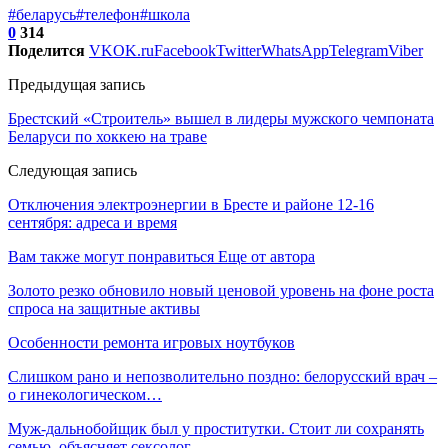
#беларусь
#телефон
#школа
0
314
Поделится
VK
OK.ru
Facebook
Twitter
WhatsApp
Telegram
Viber
Предыдущая запись
Брестский «Строитель» вышел в лидеры мужского чемпоната
Беларуси по хоккею на траве
Следующая запись
Отключения электроэнергии в Бресте и районе 12-16
сентября: адреса и время
Вам также могут понравиться
Еще от автора
Золото резко обновило новый ценовой уровень на фоне роста
спроса на защитные активы
Особенности ремонта игровых ноутбуков
Слишком рано и непозволительно поздно: белорусский врач –
о гинекологическом…
Муж-дальнобойщик был у проститутки. Стоит ли сохранять
семью, объясняет сексолог