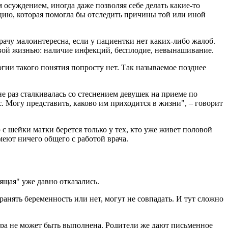
осуждением, иногда даже позволяя себе делать какие-то
ацию, которая помогла бы отследить причины той или иной
ачу малоинтересна, если у пациентки нет каких-либо жалоб.
овой жизнью: наличие инфекций, бесплодие, невынашивание.
гии такого понятия попросту нет. Так называемое позднее
е раз сталкивалась со стеснением девушек на приеме по
. Могу представить, каково им приходится в жизни", – говорит
с шейки матки берется только у тех, кто уже живет половой
еют ничего общего с работой врача.
ящая" уже давно отказались.
ранять беременность или нет, могут не совпадать. И тут сложно
дура не может быть выполнена. Родители же дают письменное