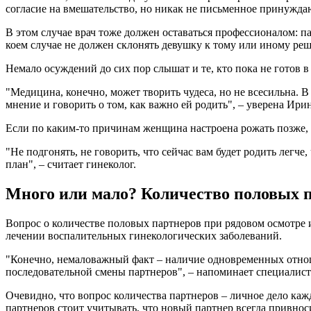
согласие на вмешательство, но никак не письменное принужда
В этом случае врач тоже должен оставаться профессионалом: п
коем случае не должен склонять девушку к тому или иному ре
Немало осуждений до сих пор слышат и те, кто пока не готов 
"Медицина, конечно, может творить чудеса, но не всесильна. В
мнение и говорить о том, как важно ей родить", – уверена Ири
Если по каким-то причинам женщина настроена рожать позже, 
"Не подгонять, не говорить, что сейчас вам будет родить легче
план", – считает гинеколог.
Много или мало? Количество половых 
Вопрос о количестве половых партнеров при рядовом осмотре и
лечении воспалительных гинекологических заболеваний.
"Конечно, немаловажный факт – наличие одновременных отнош
последовательной смены партнеров", – напоминает специалист
Очевидно, что вопрос количества партнеров – личное дело каж
партнеров стоит учитывать, что новый партнер всегда привно