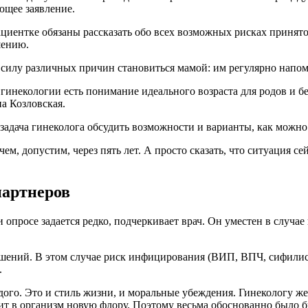
ющее заявление.
ациентке обязаны рассказать обо всех возможных рисках принят
шению.
в силу различных причин становиться мамой: им регулярно напо
 гинекологии есть понимание идеального возраста для родов и б
на Козловская.
задача гинеколога обсудить возможности и варианты, как можно
, чем, допустим, через пять лет. А просто сказать, что ситуация
партнеров
 опросе задается редко, подчеркивает врач. Он уместен в случ
ений. В этом случае риск инфицирования (ВИП, ВПЧ, сифилисом,
.
дого. Это и стиль жизни, и моральные убеждения. Гинекологу ж
сит в организм новую флору. Поэтому весьма обоснованно было