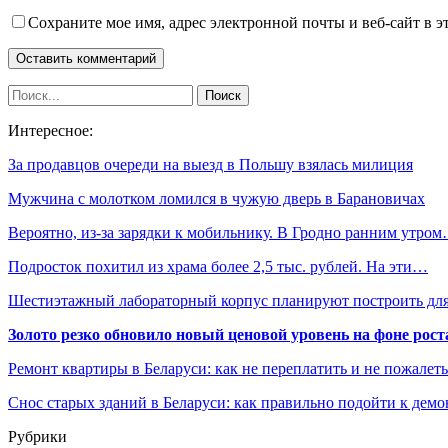
Сохраните мое имя, адрес электронной почты и веб-сайт в э
Интересное:
За продавцов очереди на выезд в Польшу взялась милиция
Мужчина с молотком ломился в чужую дверь в Барановичах
Вероятно, из-за зарядки к мобильнику. В Гродно ранним утро
Подросток похитил из храма более 2,5 тыс. рублей. На эти…
Шестиэтажный лабораторный корпус планируют построить д
Золото резко обновило новый ценовой уровень на фоне рос
Ремонт квартиры в Беларуси: как не переплатить и не пожалет
Снос старых зданий в Беларуси: как правильно подойти к демо
Рубрики