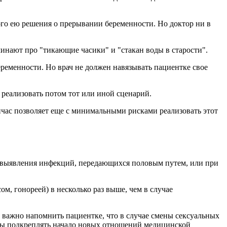
ого ею решения о прерывании беременности. Но доктор ни в
минают про "тикающие часики" и "стакан воды в старости".
еременности. Но врач не должен навязывать пациентке свое
 реализовать потом тот или иной сценарий.
 сейчас позволяет еще с минимальными рисками реализовать этот
ае выявления инфекций, передающихся половым путем, или при
 гонореей) в несколько раз выше, чем в случае
е важно напомнить пациентке, что в случае смены сексуальных
 бы подкреплять начало новых отношений медицинской