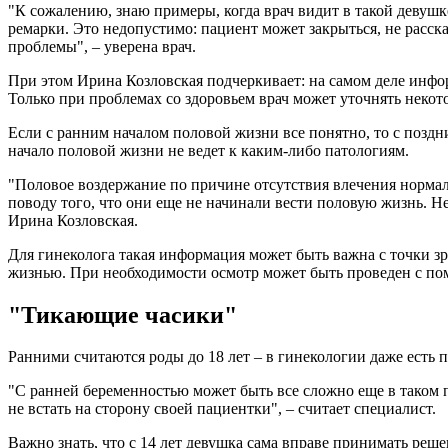
"К сожалению, знаю примеры, когда врач видит в такой девушк
ремарки. Это недопустимо: пациент может закрыться, не расс
проблемы", – уверена врач.
При этом Ирина Козловская подчеркивает: на самом деле инфор
Только при проблемах со здоровьем врач может уточнять неко
Если с ранним началом половой жизни все понятно, то с поздн
начало половой жизни не ведет к каким-либо патологиям.
"Половое воздержание по причине отсутствия влечения нормаль
поводу того, что они еще не начинали вести половую жизнь. Не
Ирина Козловская.
Для гинеколога такая информация может быть важна с точки зр
жизнью. При необходимости осмотр может быть проведен с пом
"Тикающие часики"
Ранними считаются роды до 18 лет – в гинекологии даже есть 
"С ранней беременностью может быть все сложно еще в таком пл
не встать на сторону своей пациентки", – считает специалист.
Важно знать, что с 14 лет девушка сама вправе принимать реш