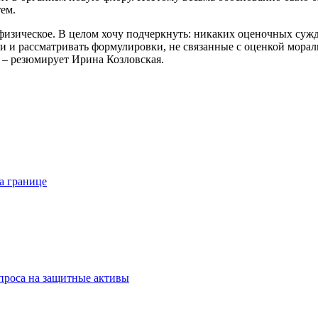
ем.
о физическое. В целом хочу подчеркнуть: никаких оценочных суж
 и рассматривать формулировки, не связанные с оценкой мораль
", – резюмирует Ирина Козловская.
а границе
спроса на защитные активы