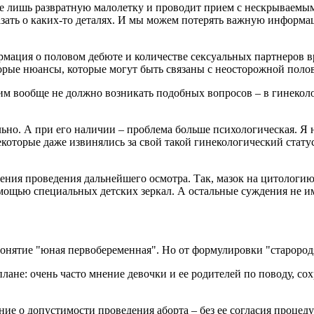
е лишь развратную малолетку и проводит прием с нескрываемым 
казать о каких-то деталях. И мы можем потерять важную информ
мация о половом дебюте и количестве сексуальных партнеров вр
торые нюансы, которые могут быть связаны с неосторожной пол
им вообще не должно возникать подобных вопросов – в гинеколо
но. А при его наличии – проблема больше психологическая. Я н
которые даже извинялись за свой такой гинекологический статус
ения проведения дальнейшего осмотра. Так, мазок на цитологию 
ощью специальных детских зеркал. А остальные суждения не им
понятие "юная первобеременная". Но от формулировки "старород
ане: очень часто мнение девочки и ее родителей по поводу, сох
ение о допустимости проведения аборта – без ее согласия проце