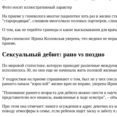
Фото носит иллюстративный характер
На приеме у гинеколога многие пациентки хоть раз в жизни с
"старородящая", слишком много/мало половых партнеров, сли
О том, как не перейти границы и какие высказывания для врача
Врач-гинеколог Ирина Козловская уверена, что медики не впра
приеме.
Сексуальный дебют: рано vs поздно
По мировой статистике, которую приводят различные междунар
исполнилось 30, но они еще не начинали жить половой жизнью
У подростков на приеме спрашивают о том, был ли у них сексуа
раннего начала "взрослой" жизни врач не вправе, уверена Ирин
"Понимание раннего возраста для дебюта можно свести к научн
представителю все нюансы, выявленные в ходе осмотра", – объ
При этом она отмечает: никого осуждения в адрес девочки из-з
поводу атмосферы в семье, если ребенок ищет ласку и заботу 