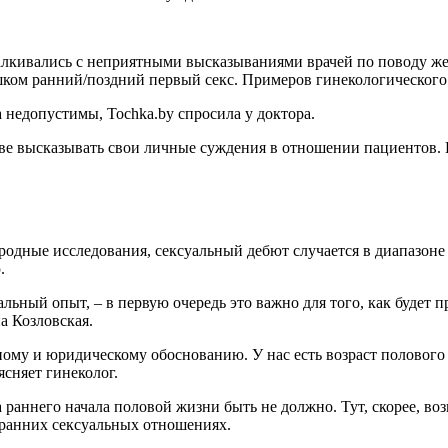
талкивались с неприятными высказываниями врачей по поводу же
шком ранний/поздний первый секс. Примеров гинекологического
 недопустимы, Tochka.by спросила у доктора.
ве высказывать свои личные суждения в отношении пациентов. И
одные исследования, сексуальный дебют случается в диапазоне
.
льный опыт, – в первую очередь это важно для того, как будет 
а Козловская.
ому и юридическому обоснованию. У нас есть возраст полового с
ясняет гинеколог.
а раннего начала половой жизни быть не должно. Тут, скорее, во
в ранних сексуальных отношениях.