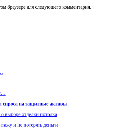
том браузере для следующего комментария.
м…
ля…
та спроса на защитные активы
ь о выборе отделки потолка
нтажу и не потерять деньги