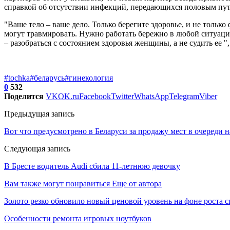
справкой об отсутствии инфекций, передающихся половым пут
"Ваше тело – ваше дело. Только берегите здоровье, и не тольк
могут травмировать. Нужно работать бережно в любой ситуации
– разобраться с состоянием здоровья женщины, а не судить ее 
#tochka
#беларусь
#гинекология
0
532
Поделится
VK
OK.ru
Facebook
Twitter
WhatsApp
Telegram
Viber
Предыдущая запись
Вот что предусмотрено в Беларуси за продажу мест в очереди н
Следующая запись
В Бресте водитель Audi сбила 11-летнюю девочку
Вам также могут понравиться
Еще от автора
Золото резко обновило новый ценовой уровень на фоне роста 
Особенности ремонта игровых ноутбуков