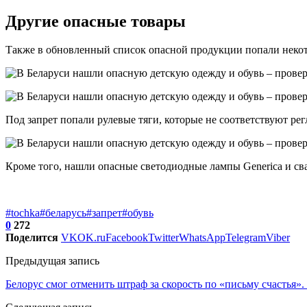
Другие опасные товары
Также в обновленный список опасной продукции попали нек
Под запрет попали рулевые тяги, которые не соответствуют ре
Кроме того, нашли опасные светодиодные лампы Generica и сва
#tochka
#беларусь
#запрет
#обувь
0
272
Поделится
VK
OK.ru
Facebook
Twitter
WhatsApp
Telegram
Viber
Предыдущая запись
Белорус смог отменить штраф за скорость по «письму счастья».