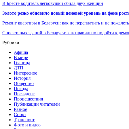
В Бресте водитель легковушки сбила двух женщин
Золото резко обновило новый ценовой уровень на фоне рос
Ремонт квартиры в Беларуси: как не переплатить и не пожалет
Снос старых зданий в Беларуси: как правильно подойти к демо
Рубрики
Афиша
В мире
Граница
ДТП
Интересное
История
Общество
Погода
Президент
Происшествия
Публикации читателей
Разное
Спорт
Транспорт
Фото и видео