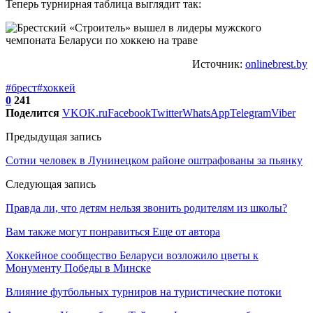
Теперь турнирная таблица выглядит так:
Источник:
onlinebrest.by
#брест
#хоккей
0
241
Поделится
VK
OK.ru
Facebook
Twitter
WhatsApp
Telegram
Viber
Предыдущая запись
Сотни человек в Лунинецком районе оштрафованы за пьянку
Следующая запись
Правда ли, что детям нельзя звонить родителям из школы?
Вам также могут понравиться
Еще от автора
Хоккейное сообщество Беларуси возложило цветы к
Монументу Победы в Минске
Влияние футбольных турниров на туристические потоки