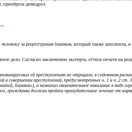
, приобрела димедрол.
х…
человеку за рецептурным бланком, который также заполнила, и о
ное дело. Согласно заключению эксперта, оттиск печати на ре
криминируемых ей преступлениях не отрицала, в содеянном раска
ой в совершении преступлений, предусмотренных ч. 1 и ч. 2 ст. 
тей, бланков»), и назначил окончательное наказание в виде огр
ого, гражданка должна пройти принудительное лечение от нарк