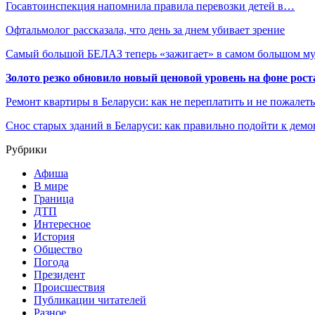
Госавтоинспекция напомнила правила перевозки детей в…
Офтальмолог рассказала, что день за днем убивает зрение
Самый большой БЕЛАЗ теперь «зажигает» в самом большом му
Золото резко обновило новый ценовой уровень на фоне рос
Ремонт квартиры в Беларуси: как не переплатить и не пожалет
Снос старых зданий в Беларуси: как правильно подойти к демо
Рубрики
Афиша
В мире
Граница
ДТП
Интересное
История
Общество
Погода
Президент
Происшествия
Публикации читателей
Разное