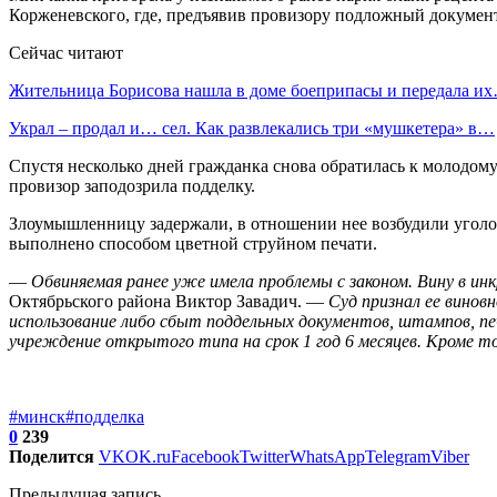
Корженевского, где, предъявив провизору подложный документ
Сейчас читают
Жительница Борисова нашла в доме боеприпасы и передала и
Украл – продал и… сел. Как развлекались три «мушкетера» в…
Спустя несколько дней гражданка снова обратилась к молодому 
провизор заподозрила подделку.
Злоумышленницу задержали, в отношении нее возбудили уголов
выполнено способом цветной струйном печати.
—
Обвиняемая ранее уже имела проблемы с законом. Вину в ин
Октябрьского района Виктор Завадич. —
Суд признал ее виновн
использование либо сбыт поддельных документов, штампов, печа
учреждение открытого типа на срок 1 год 6 месяцев. Кроме т
#минск
#подделка
0
239
Поделится
VK
OK.ru
Facebook
Twitter
WhatsApp
Telegram
Viber
Предыдущая запись