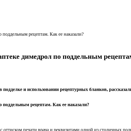
о поддельным рецептам. Как ее наказали?
аптеке димедрол по поддельным рецептам
в подделке и использовании рецептурных бланков, рассказал
с оттиском печати врача и реквизитами одной из столичных полик