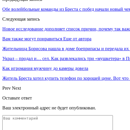
Обе волейбольные команды из Бреста с побед начали новый че
Следующая запись
Новое исследование дополняет список причин, почему так важ
Вам также могут понравиться
Еще от автора
Жительница Борисова нашла в доме боеприпасы и передала их
Украл – продал и… сел. Как развлекались три «мушкетера» в 
Как игромания мужчину до камеры довела
Житель Бреста хотел купить телефон по хорошей цене. Вот что
Prev
Next
Оставьте ответ
Ваш электронный адрес не будет опубликован.