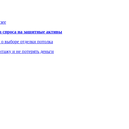
зее
та спроса на защитные активы
ь о выборе отделки потолка
нтажу и не потерять деньги