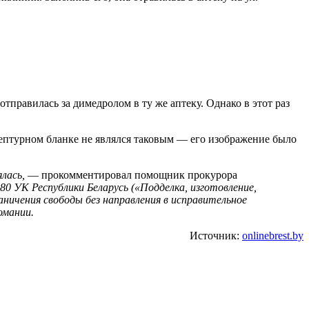
тправилась за димедролом в ту же аптеку. Однако в этот раз
цептурном бланке не являлся таковым — его изображение было
ялась,
— прокомментировал помощник прокурора
380 УК Республики Беларусь («Подделка, изготовление,
аничения свободы без направления в исправительное
омании.
Источник:
onlinebrest.by