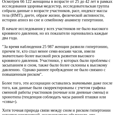
Осмотрев 66 122 женщины в возрасте от 25 до 42 лет в рамках
исследования здоровья медсестер, исследовательская группа
собрала данные о возрасте участников, расе, индексе массы
тела (ИМТ), диете, образе жизни, физической активности,
истории апноэ во сне и семейному анамнезу гипертонии.
В начале исследования у всех участников не было высокого
кровяного давления, но их показатели оценивались каждые
два года.
"За время наблюдения 25 987 женщин развили гипертонию,
причем те, кто спал менее семи-восьми часов, имели
значительно более высокий риск развития высокого
кровяного давления. Участники, у которых были проблемы с
засыпанием и сном, также были более склонны к высокому
давлению. Однако раннее пробуждение не было связано с
повышенным риском".
Более того, эти ассоциации оставались значимыми даже после
того, как данные были скорректированы с учетом графика
сменной работы участников (ночные или дневные смены) и
хронотипа (тенденция соблюдать часы ранней пташки или
«совы»).
Хотя точная природа связи между сном и риском гипертонии
остается неизвестной, исследователи объяснили, что