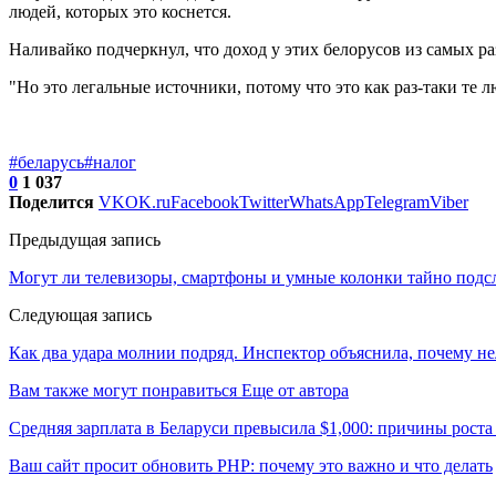
людей, которых это коснется.
Наливайко подчеркнул, что доход у этих белорусов из самых ра
"Но это легальные источники, потому что это как раз-таки те 
#беларусь
#налог
0
1 037
Поделится
VK
OK.ru
Facebook
Twitter
WhatsApp
Telegram
Viber
Предыдущая запись
Могут ли телевизоры, смартфоны и умные колонки тайно подс
Следующая запись
Как два удара молнии подряд. Инспектор объяснила, почему не
Вам также могут понравиться
Еще от автора
Средняя зарплата в Беларуси превысила $1,000: причины роста
Ваш сайт просит обновить PHP: почему это важно и что делать