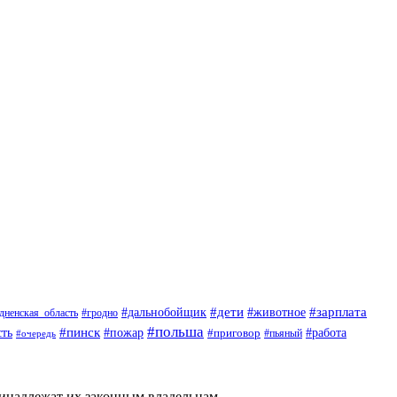
#дети
#животное
#зарплата
#дальнобойщик
#гродно
дненская_область
#польша
#пинск
ть
#пожар
#приговор
#работа
#пьяный
#очередь
ринадлежат их законным владельцам.