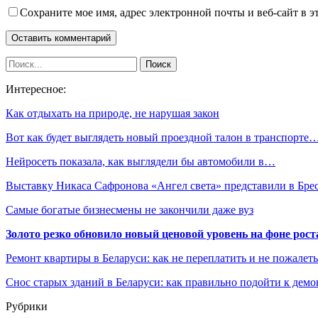
Сохраните мое имя, адрес электронной почты и веб-сайт в э
Интересное:
Как отдыхать на природе, не нарушая закон
Вот как будет выглядеть новый проездной талон в транспорте
Нейросеть показала, как выглядели бы автомобили в…
Выставку Никаса Сафронова «Ангел света» представили в Бре
Самые богатые бизнесмены не закончили даже вуз
Золото резко обновило новый ценовой уровень на фоне рос
Ремонт квартиры в Беларуси: как не переплатить и не пожалет
Снос старых зданий в Беларуси: как правильно подойти к демо
Рубрики