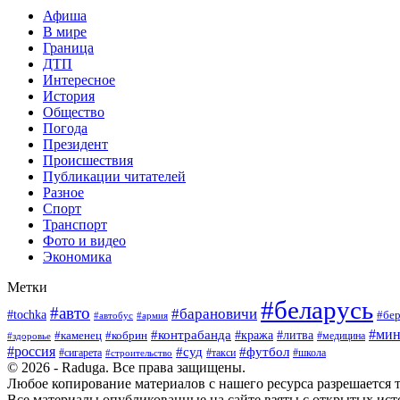
Афиша
В мире
Граница
ДТП
Интересное
История
Общество
Погода
Президент
Происшествия
Публикации читателей
Разное
Спорт
Транспорт
Фото и видео
Экономика
Метки
#беларусь
#авто
#барановичи
#tochka
#бер
#армия
#автобус
#мин
#контрабанда
#кража
#литва
#каменец
#кобрин
#медицина
#здоровье
#россия
#суд
#футбол
#сигарета
#школа
#строительство
#такси
© 2026 - Raduga. Все права защищены.
Любое копирование материалов с нашего ресурса разрешается т
Все материалы опубликованные на сайте взяты с открытых исто