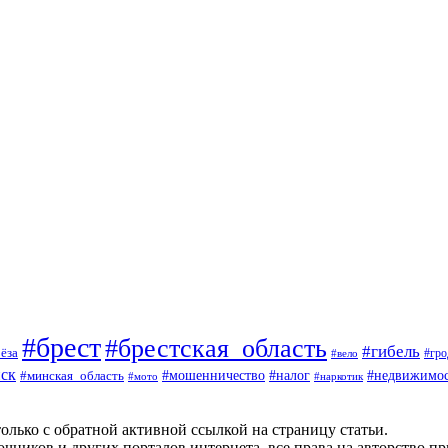
#брест
#брестская_область
#гибель
ёза
#вело
#гро
ск
#мошенничество
#минская_область
#налог
#недвижимос
#мото
#наркотик
олько с обратной активной ссылкой на страницу статьи.
чников и других порталов интернета, все права на авторство п