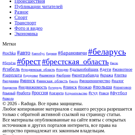
Происшествия
Публикации читателей
Разное
Спорт
Транспорт
Фото и видео
Экономика
Метки
#беларусь
#авто
#барановичи
#tochka
#армия
#автобус
#брест
#брестская_область
#берёза
#вело
#гибель
#дети
#животное
#дальнобойщик
#гродно
#гродненская_область
#зарплата
#контрабанда
#кража
#литва
#каменец
#кобрин
#здоровье
#минск
#мошенничество
#минская_область
#налог
#медицина
#мото
#польша
#пинск
#недвижимость
#пожар
#приговор
#наркотик
#очередь
#россия
#суд
#футбол
#работа
#пьяный
#сигарета
#строительство
#такси
#школа
© 2026 - Raduga. Все права защищены.
Любое копирование материалов с нашего ресурса разрешается
только с обратной активной ссылкой на страницу статьи.
Все материалы опубликованные на сайте взяты с открытых
источников и других порталов интернета, все права на
авторство принадлежат их законным владельцам.