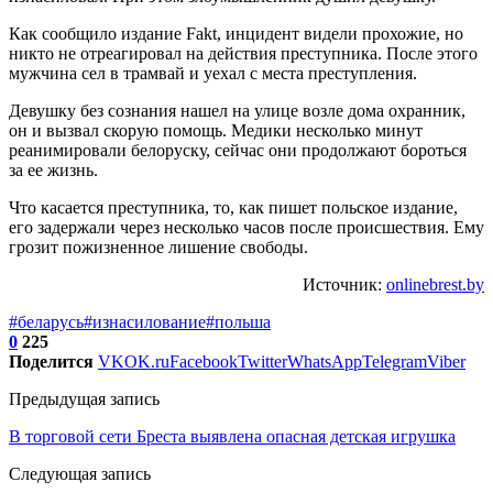
Как сообщило издание Fakt, инцидент видели прохожие, но
никто не отреагировал на действия преступника. После этого
мужчина сел в трамвай и уехал с места преступления.
Девушку без сознания нашел на улице возле дома охранник,
он и вызвал скорую помощь. Медики несколько минут
реанимировали белоруску, сейчас они продолжают бороться
за ее жизнь.
Что касается преступника, то, как пишет польское издание,
его задержали через несколько часов после происшествия. Ему
грозит пожизненное лишение свободы.
Источник:
onlinebrest.by
#беларусь
#изнасилование
#польша
0
225
Поделится
VK
OK.ru
Facebook
Twitter
WhatsApp
Telegram
Viber
Предыдущая запись
В торговой сети Бреста выявлена опасная детская игрушка
Следующая запись