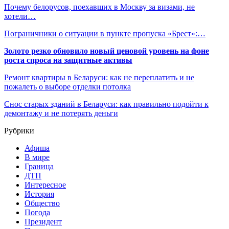
Почему белорусов, поехавших в Москву за визами, не
хотели…
Пограничники о ситуации в пункте пропуска «Брест»:…
Золото резко обновило новый ценовой уровень на фоне
роста спроса на защитные активы
Ремонт квартиры в Беларуси: как не переплатить и не
пожалеть о выборе отделки потолка
Снос старых зданий в Беларуси: как правильно подойти к
демонтажу и не потерять деньги
Рубрики
Афиша
В мире
Граница
ДТП
Интересное
История
Общество
Погода
Президент