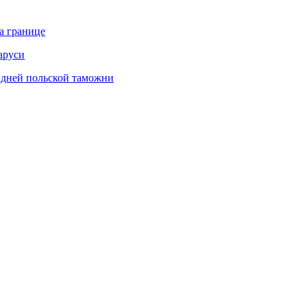
а границе
аруси
х дней польской таможни