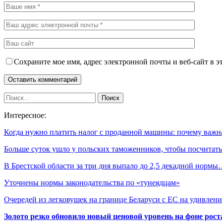
Сохраните мое имя, адрес электронной почты и веб-сайт в э
Интересное:
Когда нужно платить налог с проданной машины: почему важ
Больше суток ушло у польских таможенников, чтобы посчита
В Брестской области за три дня выпало до 2,5 декадной норм
Уточнены нормы законодательства по «тунеядцам»
Очередей из легковушек на границе Беларуси с ЕС на удивле
Золото резко обновило новый ценовой уровень на фоне рос