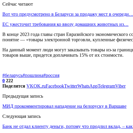
Сейчас читают
Вот что предусмотрено в Беларуси за продажу мест в очереди
ЕС ужесточит требования ко ввозу домашних животных из…
В конце 2023 года главы стран Евразийского экономического 
понятие — «товары электронной торговли, купленные физичес
На данный момент люди могут заказывать товары из-за границы 
товаров выше, придется доплачивать 15% от их стоимости.
#беларусь
#пошлина
#россия
0
222
Поделится
VK
OK.ru
Facebook
Twitter
WhatsApp
Telegram
Viber
Предыдущая запись
МИД прокомментировал нападение на белоруску в Варшаве
Следующая запись
Банк не отдал клиенту деньги, потому что продлил вклад, – как