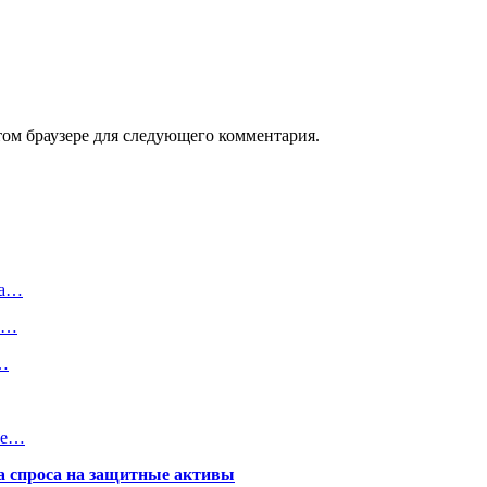
том браузере для следующего комментария.
на…
ть…
ы…
ние…
та спроса на защитные активы