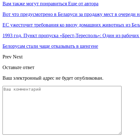
Вам также могут понравиться
Еще от автора
Вот что предусмотрено в Беларуси за продажу мест в очереди н
ЕС ужесточит требования ко ввозу домашних животных из Бел
1993 год. Пункт пропуска «Брест-Тересполь»: Один из рабочи
Белорусам стали чаще отказывать в шенгене
Prev
Next
Оставьте ответ
Ваш электронный адрес не будет опубликован.