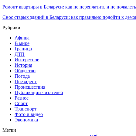
Ремонт квартиры в Беларуси: как не переплатить и не пожалет
Снос старых зданий в Беларуси: как правильно подойти к демо
Рубрики
Афиша
В мире
Граница
ДТП
Интересное
История
Общество
Погода
Президент
Происшествия
Публикации читателей
Разное
Спорт
Транспорт
Фото и видео
Экономика
Метки