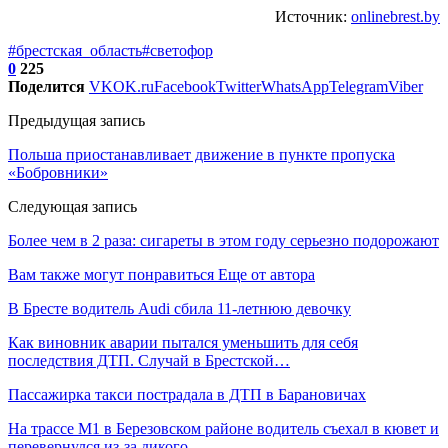
Источник:
onlinebrest.by
#брестская_область
#светофор
0
225
Поделится
VK
OK.ru
Facebook
Twitter
WhatsApp
Telegram
Viber
Предыдущая запись
Польша приостанавливает движение в пункте пропуска
«Бобровники»
Следующая запись
Более чем в 2 раза: сигареты в этом году серьезно подорожают
Вам также могут понравиться
Еще от автора
В Бресте водитель Audi сбила 11-летнюю девочку
Как виновник аварии пытался уменьшить для себя
последствия ДТП. Случай в Брестской…
Пассажирка такси пострадала в ДТП в Барановичах
На трассе М1 в Березовском районе водитель съехал в кювет и
перевернулся из-за дикого…