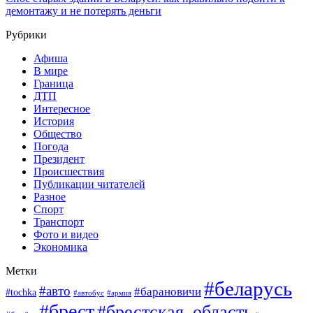
демонтажу и не потерять деньги
Рубрики
Афиша
В мире
Граница
ДТП
Интересное
История
Общество
Погода
Президент
Происшествия
Публикации читателей
Разное
Спорт
Транспорт
Фото и видео
Экономика
Метки
#беларусь
#авто
#барановичи
#tochka
#армия
#автобус
#брест
#брестская_область