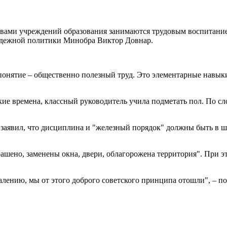
вами учреждений образования занимаются трудовым воспитанием
лодежной политики Минобра Виктор Довнар.
с понятие – общественно полезный труд. Это элементарные навыки
кие времена, классный руководитель учила подметать пол. По сло
заявил, что дисциплина и "железный порядок" должны быть в шко
крашено, заменены окна, двери, облагорожена территория". При 
алению, мы от этого доброго советского принципа отошли", – п