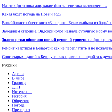
На этих фото показали, какие финты генетика вытворяет с…
Какая будет погода на Новый год?
Волейболисты брестского «Западного Буга» выбыли из борьбы
Замедляем старение. Эндокринолог назвала суточную норму в
Золото резко обновило новый ценовой уровень на фоне рос
Ремонт квартиры в Беларуси: как не переплатить и не пожалет
Снос старых зданий в Беларуси: как правильно подойти к демо
Рубрики
Афиша
В мире
Граница
ДТП
Интересное
История
Общество
Погода
Президент