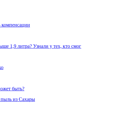
ь компенсации
ыше 1,9 литра? Узнали у тех, кто смог
хо
может быть?
а пыль из Сахары