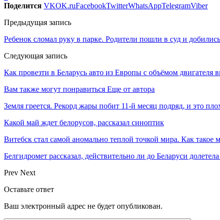
Поделится
VK
OK.ru
Facebook
Twitter
WhatsApp
Telegram
Viber
Предыдущая запись
Ребенок сломал руку в парке. Родители пошли в суд и добилис
Следующая запись
Как провезти в Беларусь авто из Европы с объёмом двигателя в
Вам также могут понравиться
Еще от автора
Земля греется. Рекорд жары побит 11-й месяц подряд, и это пло
Какой май ждет белорусов, рассказал синоптик
Витебск стал самой аномально теплой точкой мира. Как такое 
Белгидромет рассказал, действительно ли до Беларуси долетел
Prev
Next
Оставьте ответ
Ваш электронный адрес не будет опубликован.