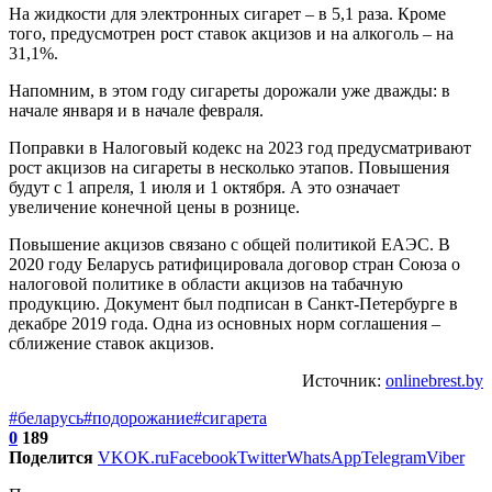
На жидкости для электронных сигарет – в 5,1 раза. Кроме
того, предусмотрен рост ставок акцизов и на алкоголь – на
31,1%.
Напомним, в этом году сигареты дорожали уже дважды: в
начале января и в начале февраля.
Поправки в Налоговый кодекс на 2023 год предусматривают
рост акцизов на сигареты в несколько этапов. Повышения
будут с 1 апреля, 1 июля и 1 октября. А это означает
увеличение конечной цены в рознице.
Повышение акцизов связано с общей политикой ЕАЭС. В
2020 году Беларусь ратифицировала договор стран Союза о
налоговой политике в области акцизов на табачную
продукцию. Документ был подписан в Санкт-Петербурге в
декабре 2019 года. Одна из основных норм соглашения –
сближение ставок акцизов.
Источник:
onlinebrest.by
#беларусь
#подорожание
#сигарета
0
189
Поделится
VK
OK.ru
Facebook
Twitter
WhatsApp
Telegram
Viber