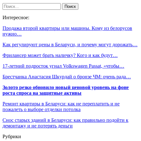
Интересное:
Продажа второй квартиры или машины. Кому из белорусов
нужно…
Как регулируют цены в Беларуси, и почему могут дорожать…
Фрилансер может брать наличку? Кого и как будут…
17-летний подросток угнал Volkswagen Passat, «чтобы…
Брестчанка Анастасия Шкурдай о бронзе ЧМ: очень рада…
Золото резко обновило новый ценовой уровень на фоне
роста спроса на защитные активы
Ремонт квартиры в Беларуси: как не переплатить и не
пожалеть о выборе отделки потолка
Снос старых зданий в Беларуси: как правильно подойти к
демонтажу и не потерять деньги
Рубрики