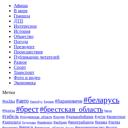
Афиша
В мире
Граница
ДТП
Интересное
История
Общество
Погода
Президент
Происшествия
Публикации читателей
Разное
Спорт
Транспорт
Фото и видео
Экономика
Метки
#беларусь
#авто
#барановичи
#tochka
#армия
#автобус
#брест
#брестская_область
#берёза
#вело
#гибель
#дети
#животное
#дальнобойщик
#гродно
#гродненская_область
#зарплата
#контрабанда
#кража
#литва
#каменец
#кобрин
#здоровье
#минск
#мошенничество
#минская_область
#налог
#медицина
#мото