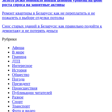
Золото резко обновило новый ценовой уровень на фоне
роста спроса на защитные активы
Ремонт квартиры в Беларуси: как не переплатить и не
пожалеть о выборе отделки потолка
Снос старых зданий в Беларуси: как правильно подойти к
демонтажу и не потерять деньги
Рубрики
Афиша
В мире
Граница
ДТП
Интересное
История
Общество
Погода
Президент
Происшествия
Публикации читателей
Разное
Спорт
Транспорт
Фото и видео