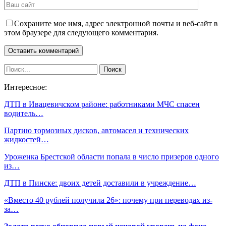
Сохраните мое имя, адрес электронной почты и веб-сайт в
этом браузере для следующего комментария.
Интересное:
ДТП в Ивацевичском районе: работниками МЧС спасен
водитель…
Партию тормозных дисков, автомасел и технических
жидкостей…
Уроженка Брестской области попала в число призеров одного
из…
ДТП в Пинске: двоих детей доставили в учреждение…
«Вместо 40 рублей получила 26»: почему при переводах из-
за…