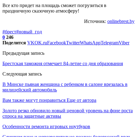
Все кто придет на площадь сможет погрузиться в
праздничную сказочную атмосферу!
Источник:
onlinebrest.by
#брест
#новый_год
0
246
Поделится
VK
OK.ru
Facebook
Twitter
WhatsApp
Telegram
Viber
Предыдущая запись
Брестская таможня отмечает 84-летие со дня образования
Следующая запись
В Минске пьяная женщина с ребенком в салоне врезалась в
милицейский автомобиль
Вам также могут понравиться
Еще от автора
Золото резко обновило новый ценовой уровень на фоне роста
спроса на защитные активы
Особенности ремонта игровых ноутбуков
Слишком рано и непозволительно поздно: белорусский врач –