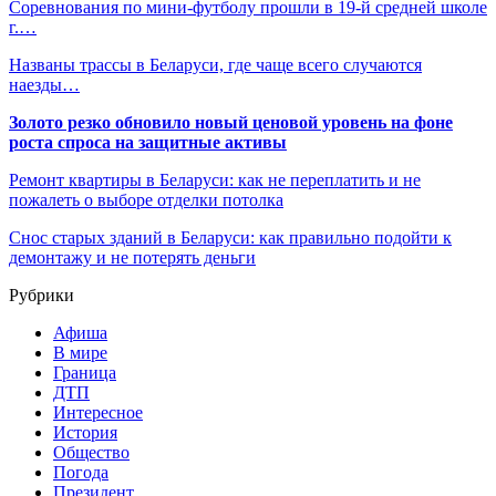
Соревнования по мини-футболу прошли в 19-й средней школе
г.…
Названы трассы в Беларуси, где чаще всего случаются
наезды…
Золото резко обновило новый ценовой уровень на фоне
роста спроса на защитные активы
Ремонт квартиры в Беларуси: как не переплатить и не
пожалеть о выборе отделки потолка
Снос старых зданий в Беларуси: как правильно подойти к
демонтажу и не потерять деньги
Рубрики
Афиша
В мире
Граница
ДТП
Интересное
История
Общество
Погода
Президент