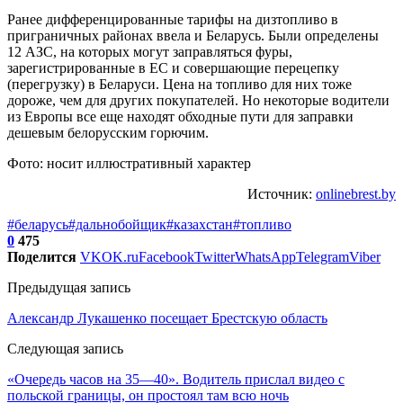
Ранее дифференцированные тарифы на дизтопливо в
приграничных районах ввела и Беларусь. Были определены
12 АЗС, на которых могут заправляться фуры,
зарегистрированные в ЕС и совершающие перецепку
(перегрузку) в Беларуси. Цена на топливо для них тоже
дороже, чем для других покупателей. Но некоторые водители
из Европы все еще находят обходные пути для заправки
дешевым белорусским горючим.
Фото: носит иллюстративный характер
Источник:
onlinebrest.by
#беларусь
#дальнобойщик
#казахстан
#топливо
0
475
Поделится
VK
OK.ru
Facebook
Twitter
WhatsApp
Telegram
Viber
Предыдущая запись
Александр Лукашенко посещает Брестскую область
Следующая запись
«Очередь часов на 35—40». Водитель прислал видео с
польской границы, он простоял там всю ночь