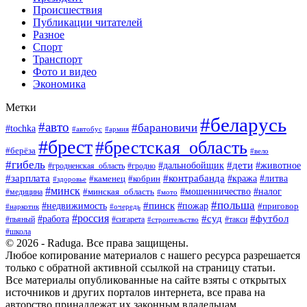
Происшествия
Публикации читателей
Разное
Спорт
Транспорт
Фото и видео
Экономика
Метки
#беларусь
#авто
#барановичи
#tochka
#армия
#автобус
#брест
#брестская_область
#берёза
#вело
#гибель
#дети
#животное
#дальнобойщик
#гродно
#гродненская_область
#зарплата
#контрабанда
#кража
#литва
#каменец
#кобрин
#здоровье
#минск
#мошенничество
#минская_область
#налог
#медицина
#мото
#польша
#пинск
#недвижимость
#пожар
#приговор
#наркотик
#очередь
#россия
#суд
#футбол
#работа
#пьяный
#сигарета
#строительство
#такси
#школа
© 2026 - Raduga. Все права защищены.
Любое копирование материалов с нашего ресурса разрешается
только с обратной активной ссылкой на страницу статьи.
Все материалы опубликованные на сайте взяты с открытых
источников и других порталов интернета, все права на
авторство принадлежат их законным владельцам.