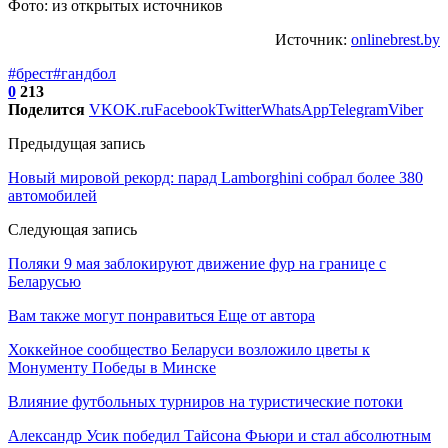
Фото: из открытых источников
Источник:
onlinebrest.by
#брест
#гандбол
0
213
Поделится
VK
OK.ru
Facebook
Twitter
WhatsApp
Telegram
Viber
Предыдущая запись
Новый мировой рекорд: парад Lamborghini собрал более 380
автомобилей
Следующая запись
Поляки 9 мая заблокируют движение фур на границе с
Беларусью
Вам также могут понравиться
Еще от автора
Хоккейное сообщество Беларуси возложило цветы к
Монументу Победы в Минске
Влияние футбольных турниров на туристические потоки
Александр Усик победил Тайсона Фьюри и стал абсолютным