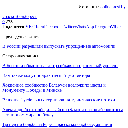
Источник:
onlinebrest.by
#баскетбол
#брест
0
273
Поделится
VK
OK.ru
Facebook
Twitter
WhatsApp
Telegram
Viber
Предыдущая запись
В России разрешили выпускать упрощенные автомобили
Следующая запись
В Бресте и области на завтра объявлен оранжевый уровень
Вам также могут понравиться
Еще от автора
Хоккейное сообщество Беларуси возложило цветы к
Монументу Победы в Минске
Влияние футбольных турниров на туристические потоки
Александр Усик победил Тайсона Фьюри и стал абсолютным
чемпионом мира по боксу
Тренер по борьбе из Берёзы рассказал о работе, жизни и