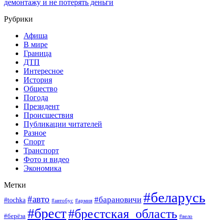
демонтажу и не потерять деньги
Рубрики
Афиша
В мире
Граница
ДТП
Интересное
История
Общество
Погода
Президент
Происшествия
Публикации читателей
Разное
Спорт
Транспорт
Фото и видео
Экономика
Метки
#беларусь
#авто
#барановичи
#tochka
#армия
#автобус
#брест
#брестская_область
#берёза
#вело