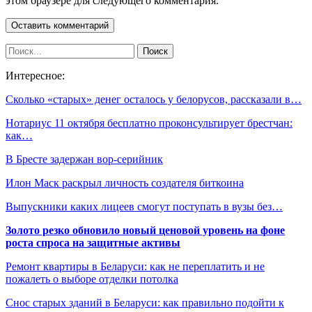
этом браузере для следующего комментария.
Интересное:
Сколько «старых» денег осталось у белорусов, рассказали в…
Нотариус 11 октября бесплатно проконсультирует брестчан:
как…
В Бресте задержан вор-серийник
Илон Маск раскрыл личность создателя биткоина
Выпускники каких лицеев смогут поступать в вузы без…
Золото резко обновило новый ценовой уровень на фоне
роста спроса на защитные активы
Ремонт квартиры в Беларуси: как не переплатить и не
пожалеть о выборе отделки потолка
Снос старых зданий в Беларуси: как правильно подойти к