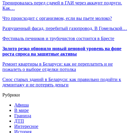
Тренировалась перед сдачей в ГАИ через аккаунт подруги.
Как…
Что происходит с организмом, если вы пьете молоко?
Разрушенный фасад, перебитый газопровод. В Гомельской…
Фестиваль печников и трубочистов состоится в Бресте
Золото резко обновило новый ценовой уровень на фоне
роста спроса на защитные активы
Ремонт квартиры в Беларуси: как не переплатить и не
пожалеть о выборе отделки потолка
Снос старых зданий в Беларуси: как правильно подойти к
демонтажу и не потерять деньги
Рубрики
Афиша
В мире
Граница
ДТП
Интересное
История