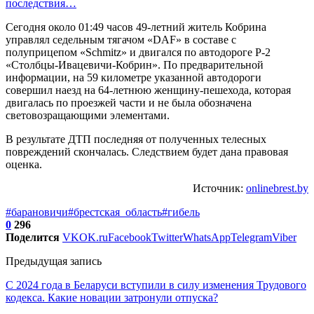
последствия…
Сегодня около 01:49 часов 49-летний житель Кобрина
управлял седельным тягачом «DAF» в составе с
полуприцепом «Schmitz» и двигался по автодороге Р-2
«Столбцы-Ивацевичи-Кобрин». По предварительной
информации, на 59 километре указанной автодороги
совершил наезд на 64-летнюю женщину-пешехода, которая
двигалась по проезжей части и не была обозначена
световозращающими элементами.
В результате ДТП последняя от полученных телесных
повреждений скончалась. Следствием будет дана правовая
оценка.
Источник:
onlinebrest.by
#барановичи
#брестская_область
#гибель
0
296
Поделится
VK
OK.ru
Facebook
Twitter
WhatsApp
Telegram
Viber
Предыдущая запись
С 2024 года в Беларуси вступили в силу изменения Трудового
кодекса. Какие новации затронули отпуска?