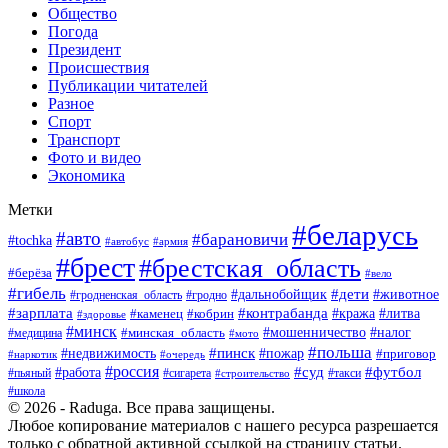
Общество
Погода
Президент
Происшествия
Публикации читателей
Разное
Спорт
Транспорт
Фото и видео
Экономика
Метки
#беларусь
#авто
#барановичи
#tochka
#армия
#автобус
#брест
#брестская_область
#берёза
#вело
#гибель
#дети
#животное
#дальнобойщик
#гродно
#гродненская_область
#зарплата
#контрабанда
#кража
#литва
#каменец
#кобрин
#здоровье
#минск
#мошенничество
#минская_область
#налог
#медицина
#мото
#польша
#пинск
#недвижимость
#пожар
#приговор
#наркотик
#очередь
#россия
#суд
#футбол
#работа
#пьяный
#сигарета
#строительство
#такси
#школа
© 2026 - Raduga. Все права защищены.
Любое копирование материалов с нашего ресурса разрешается
только с обратной активной ссылкой на страницу статьи.