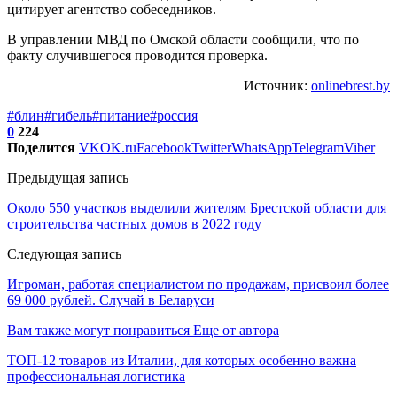
цитирует агентство собеседников.
В управлении МВД по Омской области сообщили, что по
факту случившегося проводится проверка.
Источник:
onlinebrest.by
#блин
#гибель
#питание
#россия
0
224
Поделится
VK
OK.ru
Facebook
Twitter
WhatsApp
Telegram
Viber
Предыдущая запись
Около 550 участков выделили жителям Брестской области для
строительства частных домов в 2022 году
Следующая запись
Игроман, работая специалистом по продажам, присвоил более
69 000 рублей. Случай в Беларуси
Вам также могут понравиться
Еще от автора
ТОП-12 товаров из Италии, для которых особенно важна
профессиональная логистика