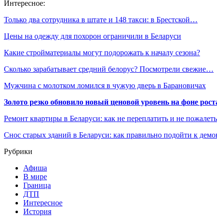
Интересное:
Только два сотрудника в штате и 148 такси: в Брестской…
Цены на одежду для похорон ограничили в Беларуси
Какие стройматериалы могут подорожать к началу сезона?
Сколько зарабатывает средний белорус? Посмотрели свежие…
Мужчина с молотком ломился в чужую дверь в Барановичах
Золото резко обновило новый ценовой уровень на фоне рос
Ремонт квартиры в Беларуси: как не переплатить и не пожалет
Снос старых зданий в Беларуси: как правильно подойти к демо
Рубрики
Афиша
В мире
Граница
ДТП
Интересное
История