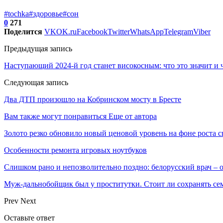
#tochka
#здоровье
#сон
0
271
Поделится
VK
OK.ru
Facebook
Twitter
WhatsApp
Telegram
Viber
Предыдущая запись
Наступающий 2024-й год станет високосным: что это значит и ч
Следующая запись
Два ДТП произошло на Кобринском мосту в Бресте
Вам также могут понравиться
Еще от автора
Золото резко обновило новый ценовой уровень на фоне роста 
Особенности ремонта игровых ноутбуков
Слишком рано и непозволительно поздно: белорусский врач –
Муж-дальнобойщик был у проститутки. Стоит ли сохранять сем
Prev
Next
Оставьте ответ