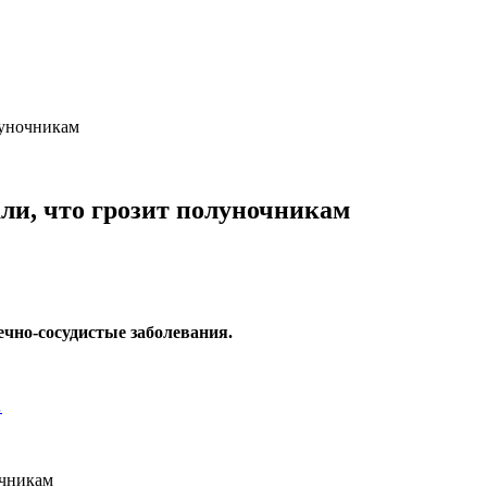
луночникам
ли, что грозит полуночникам
дечно-сосудистые заболевания.
…