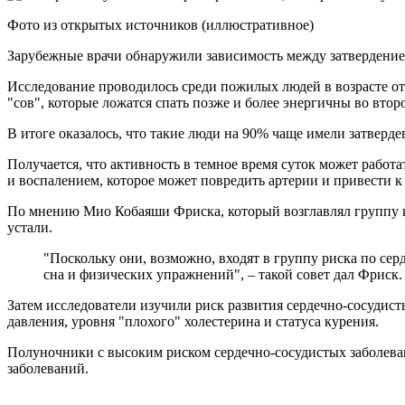
Фото из открытых источников (иллюстративное)
Зарубежные врачи обнаружили зависимость между затвердение
Исследование проводилось среди пожилых людей в возрасте от 5
"сов", которые ложатся спать позже и более энергичны во втор
В итоге оказалось, что такие люди на 90% чаще имели затверд
Получается, что активность в темное время суток может работ
и воспалением, которое может повредить артерии и привести к
По мнению Мио Кобаяши Фриска, который возглавлял группу ис
устали.
"Поскольку они, возможно, входят в группу риска по сер
сна и физических упражнений", – такой совет дал Фриск.
Затем исследователи изучили риск развития сердечно-сосудист
давления, уровня "плохого" холестерина и статуса курения.
Полуночники с высоким риском сердечно-сосудистых заболеван
заболеваний.