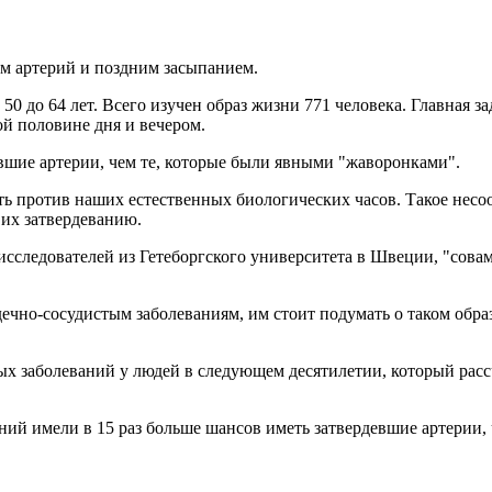
м артерий и поздним засыпанием.
0 до 64 лет. Всего изучен образ жизни 771 человека. Главная зад
ой половине дня и вечером.
евшие артерии, чем те, которые были явными "жаворонками".
ать против наших естественных биологических часов. Такое нес
 их затвердеванию.
следователей из Гетеборгского университета в Швеции, "совам"
дечно-сосудистым заболеваниям, им стоит подумать о таком обра
ых заболеваний у людей в следующем десятилетии, который рассч
ий имели в 15 раз больше шансов иметь затвердевшие артерии,