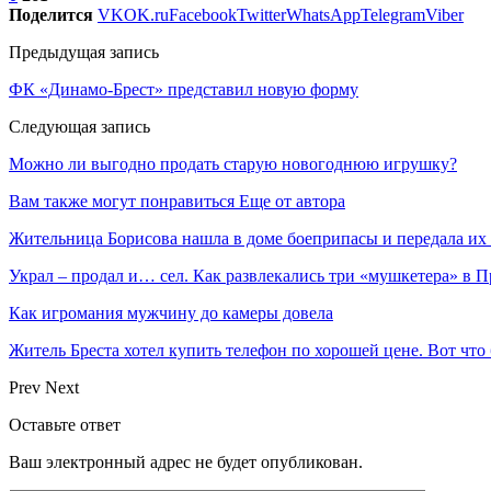
Поделится
VK
OK.ru
Facebook
Twitter
WhatsApp
Telegram
Viber
Предыдущая запись
ФК «Динамо-Брест» представил новую форму
Следующая запись
Можно ли выгодно продать старую новогоднюю игрушку?
Вам также могут понравиться
Еще от автора
Жительница Борисова нашла в доме боеприпасы и передала их
Украл – продал и… сел. Как развлекались три «мушкетера» в 
Как игромания мужчину до камеры довела
Житель Бреста хотел купить телефон по хорошей цене. Вот что
Prev
Next
Оставьте ответ
Ваш электронный адрес не будет опубликован.