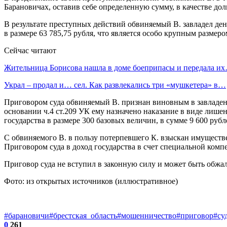
Барановичах, оставив себе определенную сумму, в качестве дол
В результате преступных действий обвиняемый В. завладел 
в размере 63 785,75 рубля, что является особо крупным разм
Сейчас читают
Жительница Борисова нашла в доме боеприпасы и передала и
Украл – продал и… сел. Как развлекались три «мушкетера» в…
Приговором суда обвиняемый В. признан виновным в завладен
основании ч.4 ст.209 УК ему назначено наказание в виде лише
государства в размере 300 базовых величин, в сумме 9 600 рубл
С обвиняемого В. в пользу потерпевшего К. взыскан имуществ
Приговором суда в доход государства в счет специальной ко
Приговор суда не вступил в законную силу и может быть обжал
Фото: из открытых источников (иллюстративное)
#барановичи
#брестская_область
#мошенничество
#приговор
#су
0
261