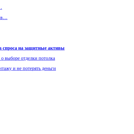
…
я в…
та спроса на защитные активы
ь о выборе отделки потолка
нтажу и не потерять деньги