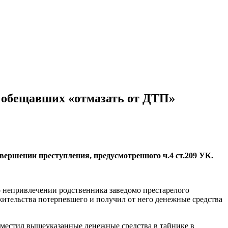
, обещавших «отмазать от ДТП»
овершении преступления, предусмотренного ч.4 ст.209 УК.
о непривлечении родственника заведомо престарелого
жительства потерпевшего и получил от него денежные средства
зместил вышеуказанные денежные средства в тайнике в