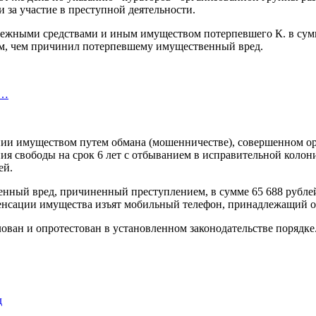
и за участие в преступной деятельности.
денежными средствами и иным имуществом потерпевшего К. в с
ером, чем причинил потерпевшему имущественный вред.
х…
ии имуществом путем обмана (мошенничестве), совершенном орг
ния свободы на срок 6 лет с отбыванием в исправительной коло
ей.
енный вред, причиненный преступлением, в сумме 65 688 рубле
мпенсации имущества изъят мобильный телефон, принадлежащий 
ован и опротестован в установленном законодательстве порядке
д