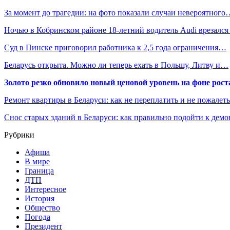
За момент до трагедии: на фото показали случаи невероятного
Ночью в Кобринском районе 18-летний водитель Audi врезалс
Суд в Пинске приговорил работника к 2,5 года ограничения…
Беларусь открыта. Можно ли теперь ехать в Польшу, Литву и…
Золото резко обновило новый ценовой уровень на фоне рос
Ремонт квартиры в Беларуси: как не переплатить и не пожалет
Снос старых зданий в Беларуси: как правильно подойти к демо
Рубрики
Афиша
В мире
Граница
ДТП
Интересное
История
Общество
Погода
Президент