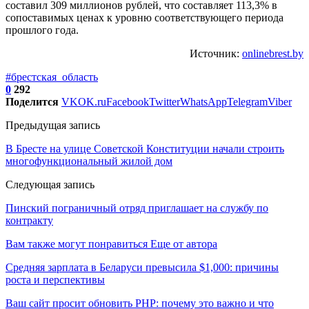
составил 309 миллионов рублей, что составляет 113,3% в
сопоставимых ценах к уровню соответствующего периода
прошлого года.
Источник:
onlinebrest.by
#брестская_область
0
292
Поделится
VK
OK.ru
Facebook
Twitter
WhatsApp
Telegram
Viber
Предыдущая запись
В Бресте на улице Советской Конституции начали строить
многофункциональный жилой дом
Следующая запись
Пинский пограничный отряд приглашает на службу по
контракту
Вам также могут понравиться
Еще от автора
Средняя зарплата в Беларуси превысила $1,000: причины
роста и перспективы
Ваш сайт просит обновить PHP: почему это важно и что