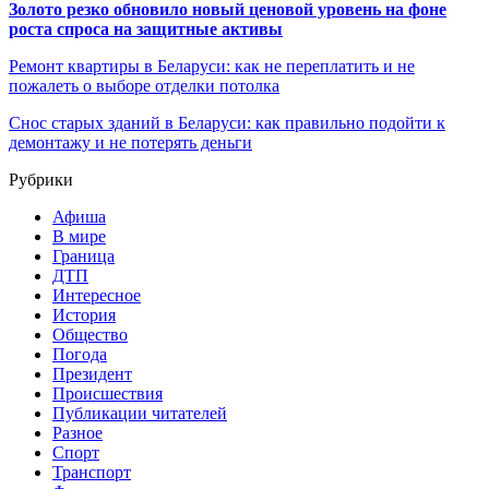
Золото резко обновило новый ценовой уровень на фоне
роста спроса на защитные активы
Ремонт квартиры в Беларуси: как не переплатить и не
пожалеть о выборе отделки потолка
Снос старых зданий в Беларуси: как правильно подойти к
демонтажу и не потерять деньги
Рубрики
Афиша
В мире
Граница
ДТП
Интересное
История
Общество
Погода
Президент
Происшествия
Публикации читателей
Разное
Спорт
Транспорт