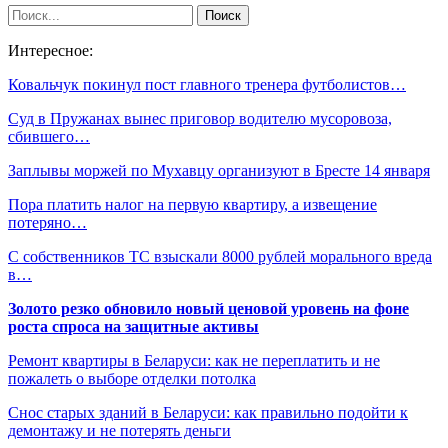
Интересное:
Ковальчук покинул пост главного тренера футболистов…
Суд в Пружанах вынес приговор водителю мусоровоза,
сбившего…
Заплывы моржей по Мухавцу организуют в Бресте 14 января
Пора платить налог на первую квартиру, а извещение
потеряно…
С собственников ТС взыскали 8000 рублей морального вреда
в…
Золото резко обновило новый ценовой уровень на фоне
роста спроса на защитные активы
Ремонт квартиры в Беларуси: как не переплатить и не
пожалеть о выборе отделки потолка
Снос старых зданий в Беларуси: как правильно подойти к
демонтажу и не потерять деньги