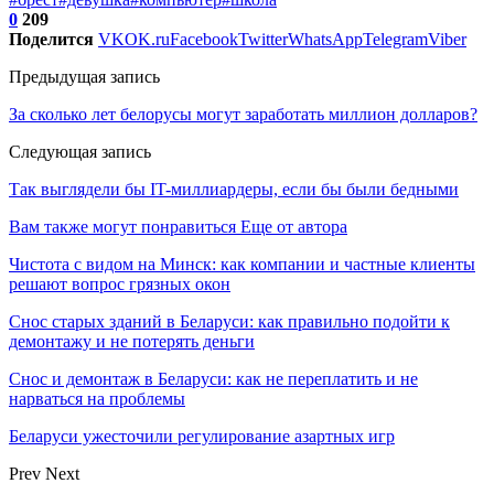
0
209
Поделится
VK
OK.ru
Facebook
Twitter
WhatsApp
Telegram
Viber
Предыдущая запись
За сколько лет белорусы могут заработать миллион долларов?
Следующая запись
Так выглядели бы IT-миллиардеры, если бы были бедными
Вам также могут понравиться
Еще от автора
Чистота с видом на Минск: как компании и частные клиенты
решают вопрос грязных окон
Снос старых зданий в Беларуси: как правильно подойти к
демонтажу и не потерять деньги
Снос и демонтаж в Беларуси: как не переплатить и не
нарваться на проблемы
Беларуси ужесточили регулирование азартных игр
Prev
Next