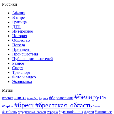
Рубрики
Афиша
В мире
Граница
ДТП
Интересное
История
Общество
Погода
Президент
Происшествия
Публикации читателей
Разное
Спорт
Транспорт
Фото и видео
Экономика
Метки
#беларусь
#авто
#барановичи
#tochka
#армия
#автобус
#брест
#брестская_область
#берёза
#вело
#гибель
#дети
#животное
#дальнобойщик
#гродно
#гродненская_область