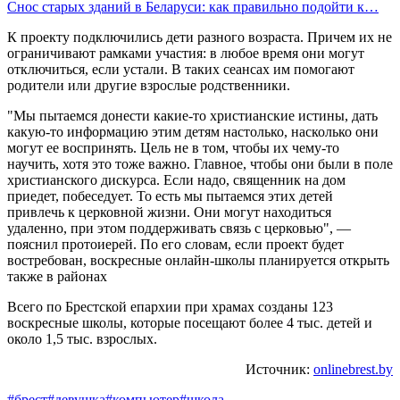
Снос старых зданий в Беларуси: как правильно подойти к…
К проекту подключились дети разного возраста. Причем их не
ограничивают рамками участия: в любое время они могут
отключиться, если устали. В таких сеансах им помогают
родители или другие взрослые родственники.
"Мы пытаемся донести какие-то христианские истины, дать
какую-то информацию этим детям настолько, насколько они
могут ее воспринять. Цель не в том, чтобы их чему-то
научить, хотя это тоже важно. Главное, чтобы они были в поле
христианского дискурса. Если надо, священник на дом
приедет, побеседует. То есть мы пытаемся этих детей
привлечь к церковной жизни. Они могут находиться
удаленно, при этом поддерживать связь с церковью", —
пояснил протоиерей. По его словам, если проект будет
востребован, воскресные онлайн-школы планируется открыть
также в районах
Всего по Брестской епархии при храмах созданы 123
воскресные школы, которые посещают более 4 тыс. детей и
около 1,5 тыс. взрослых.
Источник:
onlinebrest.by
#брест
#девушка
#компьютер
#школа