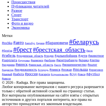
Происшествия
Публикации читателей
Разное
Спорт
Транспорт
Фото и видео
Экономика
Метки
#беларусь
#авто
#барановичи
#tochka
#армия
#автобус
#брест
#брестская_область
#берёза
#вело
#гибель
#дети
#животное
#дальнобойщик
#гродно
#гродненская_область
#зарплата
#контрабанда
#кража
#литва
#каменец
#кобрин
#здоровье
#минск
#мошенничество
#минская_область
#налог
#медицина
#мото
#польша
#пинск
#недвижимость
#пожар
#приговор
#наркотик
#очередь
#россия
#суд
#футбол
#работа
#пьяный
#сигарета
#строительство
#такси
#школа
© 2026 - Raduga. Все права защищены.
Любое копирование материалов с нашего ресурса разрешается
только с обратной активной ссылкой на страницу статьи.
Все материалы опубликованные на сайте взяты с открытых
источников и других порталов интернета, все права на
авторство принадлежат их законным владельцам.