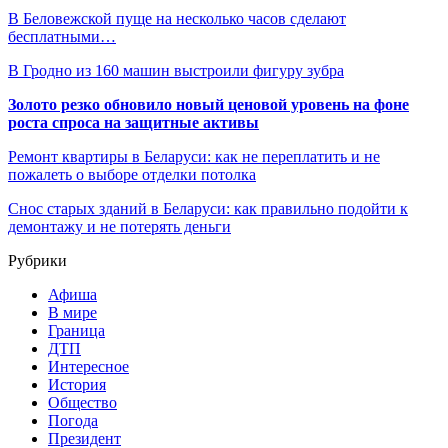
В Беловежской пуще на несколько часов сделают
бесплатными…
В Гродно из 160 машин выстроили фигуру зубра
Золото резко обновило новый ценовой уровень на фоне
роста спроса на защитные активы
Ремонт квартиры в Беларуси: как не переплатить и не
пожалеть о выборе отделки потолка
Снос старых зданий в Беларуси: как правильно подойти к
демонтажу и не потерять деньги
Рубрики
Афиша
В мире
Граница
ДТП
Интересное
История
Общество
Погода
Президент