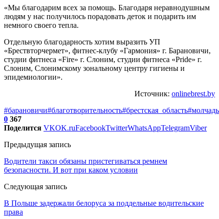
«Мы благодарим всех за помощь. Благодаря неравнодушным
людям у нас получилось порадовать деток и подарить им
немного своего тепла.
Отдельную благодарность хотим выразить УП
«Брествторчермет», фитнес-клубу «Гармония» г. Барановичи,
студии фитнеса «Fire» г. Слоним, студии фитнеса «Pride» г.
Слоним, Слонимскому зональному центру гигиены и
эпидемиологии».
Источник:
onlinebrest.by
#барановичи
#благотворительность
#брестская_область
#молчадь
0
367
Поделится
VK
OK.ru
Facebook
Twitter
WhatsApp
Telegram
Viber
Предыдущая запись
Водители такси обязаны пристегиваться ремнем
безопасности. И вот при каком условии
Следующая запись
В Польше задержали белоруса за поддельные водительские
права