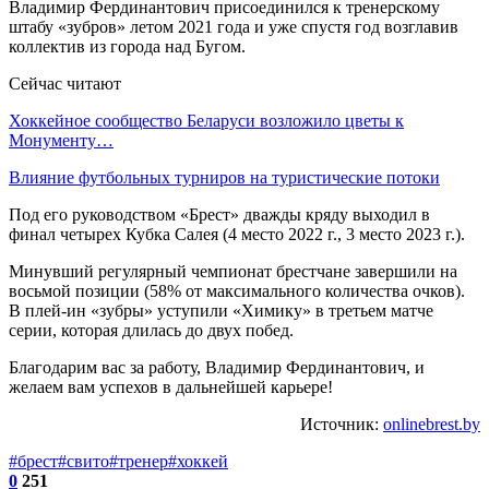
Владимир Фердинантович присоединился к тренерскому
штабу «зубров» летом 2021 года и уже спустя год возглавив
коллектив из города над Бугом.
Сейчас читают
Хоккейное сообщество Беларуси возложило цветы к
Монументу…
Влияние футбольных турниров на туристические потоки
Под его руководством «Брест» дважды кряду выходил в
финал четырех Кубка Салея (4 место 2022 г., 3 место 2023 г.).
Минувший регулярный чемпионат брестчане завершили на
восьмой позиции (58% от максимального количества очков).
В плей-ин «зубры» уступили «Химику» в третьем матче
серии, которая длилась до двух побед.
Благодарим вас за работу, Владимир Фердинантович, и
желаем вам успехов в дальнейшей карьере!
Источник:
onlinebrest.by
#брест
#свито
#тренер
#хоккей
0
251