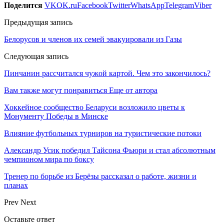
Поделится
VK
OK.ru
Facebook
Twitter
WhatsApp
Telegram
Viber
Предыдущая запись
Белорусов и членов их семей эвакуировали из Газы
Следующая запись
Пинчанин рассчитался чужой картой. Чем это закончилось?
Вам также могут понравиться
Еще от автора
Хоккейное сообщество Беларуси возложило цветы к
Монументу Победы в Минске
Влияние футбольных турниров на туристические потоки
Александр Усик победил Тайсона Фьюри и стал абсолютным
чемпионом мира по боксу
Тренер по борьбе из Берёзы рассказал о работе, жизни и
планах
Prev
Next
Оставьте ответ