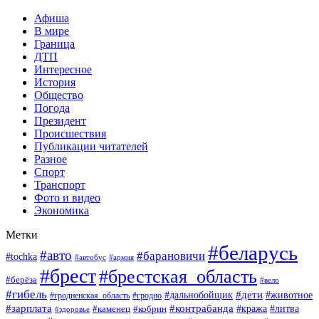
Афиша
В мире
Граница
ДТП
Интересное
История
Общество
Погода
Президент
Происшествия
Публикации читателей
Разное
Спорт
Транспорт
Фото и видео
Экономика
Метки
#беларусь
#авто
#барановичи
#tochka
#армия
#автобус
#брест
#брестская_область
#берёза
#вело
#гибель
#дети
#животное
#дальнобойщик
#гродно
#гродненская_область
#зарплата
#контрабанда
#кража
#литва
#каменец
#кобрин
#здоровье