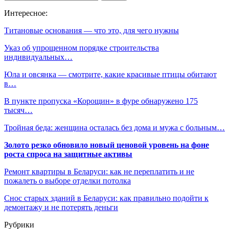
Интересное:
Титановые основания — что это, для чего нужны
Указ об упрощенном порядке строительства
индивидуальных…
Юла и овсянка — смотрите, какие красивые птицы обитают
в…
В пункте пропуска «Корощин» в фуре обнаружено 175
тысяч…
Тройная беда: женщина осталась без дома и мужа с больным…
Золото резко обновило новый ценовой уровень на фоне
роста спроса на защитные активы
Ремонт квартиры в Беларуси: как не переплатить и не
пожалеть о выборе отделки потолка
Снос старых зданий в Беларуси: как правильно подойти к
демонтажу и не потерять деньги
Рубрики