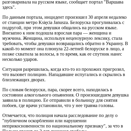
разговаривала на русском языке, сообщает портал "Варшава
здесь".
По данным портала, инцидент произошел 30 апреля недалеко
от станции метро Księcia Janusza. Белоруска прогуливалась с
подругой, при этом девушки общались на русском языке.
Внезапно к ним подошла взрослая пара — женщина и
мужчина. Женщина, используя нецензурную лексику, стала
требовать, чтобы девушки возвращались обратно в Украину. В
какой-то момент она плюнула 22-летней белоруске в лицо, а
позже схватила за волосы, в то время, как ее спутник нанес
несколько ударов.
Ситуация разрешилась, когда кто-то из прохожих пригрозил,
что вызовет полицию. Нападавшие испугались и скрылись в
близлежащих дворах.
По словам белоруски, пара, скорее всего, находилась в
состоянии алкогольного опьянения. О произошедшем девушка
заявила в полицию. Ее отправили в больницу для снятия
побоев, где врачи установили, что у нее травма головы.
Отмечается, что полиция начала расследование по делу о
"публичном оскорблении или нарушении
неприкосновенности по национальному признаку", за что в