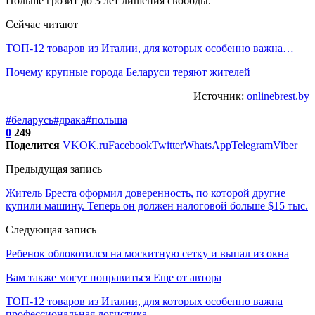
Польше грозит до 3 лет лишения свободы.
Сейчас читают
ТОП-12 товаров из Италии, для которых особенно важна…
Почему крупные города Беларуси теряют жителей
Источник:
onlinebrest.by
#беларусь
#драка
#польша
0
249
Поделится
VK
OK.ru
Facebook
Twitter
WhatsApp
Telegram
Viber
Предыдущая запись
Житель Бреста оформил доверенность, по которой другие
купили машину. Теперь он должен налоговой больше $15 тыс.
Следующая запись
Ребенок облокотился на москитную сетку и выпал из окна
Вам также могут понравиться
Еще от автора
ТОП-12 товаров из Италии, для которых особенно важна
профессиональная логистика