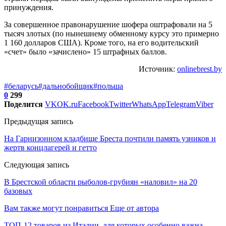
принуждения.
За совершенное правонарушение шофера оштрафовали на 5
тысяч злотых (по нынешнему обменному курсу это примерно
1 160 долларов США). Кроме того, на его водительский
«счет» было «зачислено» 15 штрафных баллов.
Источник:
onlinebrest.by
#беларусь
#дальнобойщик
#польша
0
299
Поделится
VK
OK.ru
Facebook
Twitter
WhatsApp
Telegram
Viber
Предыдущая запись
На Гарнизонном кладбище Бреста почтили память узников и
жертв концлагерей и гетто
Следующая запись
В Брестской области рыболов-грубиян «наловил» на 20
базовых
Вам также могут понравиться
Еще от автора
ТОП-12 товаров из Италии, для которых особенно важна