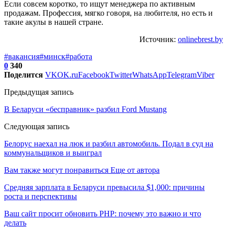
Если совсем коротко, то ищут менеджера по активным
продажам. Профессия, мягко говоря, на любителя, но есть и
такие акулы в нашей стране.
Источник:
onlinebrest.by
#вакансия
#минск
#работа
0
340
Поделится
VK
OK.ru
Facebook
Twitter
WhatsApp
Telegram
Viber
Предыдущая запись
В Беларуси «бесправник» разбил Ford Mustang
Следующая запись
Белорус наехал на люк и разбил автомобиль. Подал в суд на
коммунальщиков и выиграл
Вам также могут понравиться
Еще от автора
Средняя зарплата в Беларуси превысила $1,000: причины
роста и перспективы
Ваш сайт просит обновить PHP: почему это важно и что
делать