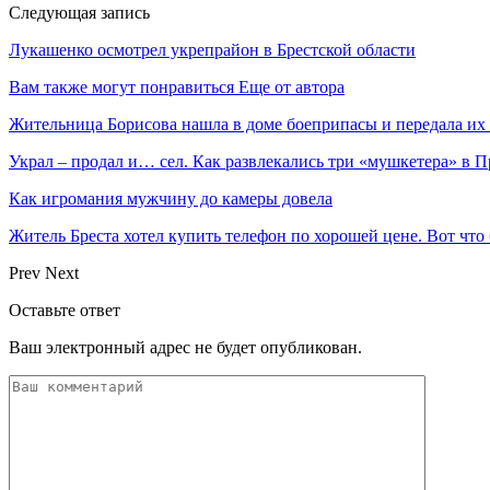
Следующая запись
Лукашенко осмотрел укрепрайон в Брестской области
Вам также могут понравиться
Еще от автора
Жительница Борисова нашла в доме боеприпасы и передала их
Украл – продал и… сел. Как развлекались три «мушкетера» в 
Как игромания мужчину до камеры довела
Житель Бреста хотел купить телефон по хорошей цене. Вот что
Prev
Next
Оставьте ответ
Ваш электронный адрес не будет опубликован.