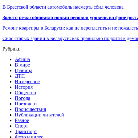
В Брестской области автомобиль насмерть сбил человека
Золото резко обновило новый ценовой уровень на фоне рос
Ремонт квартиры в Беларуси: как не переплатить и не пожалет
Снос старых зданий в Беларуси: как правильно подойти к демо
Рубрики
Афиша
В мире
Граница
ДТП
Интересное
История
Общество
Погода
Президент
Происшествия
Публикации читателей
Разное
Спорт
Транспорт
Фото и видео