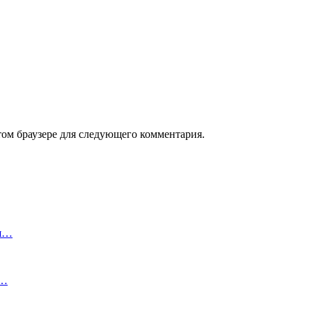
том браузере для следующего комментария.
ся…
н…