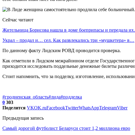
Сейчас читают
Жительница Борисова нашла в доме боеприпасы и передала и
Украл – продал и… сел. Как развлекались три «мушкетера» в…
По данному факту Лидским РОВД проводится проверка.
Как отметили в Лидском межрайонном отделе Государственного
приходится исследовать поддельные денежные билеты различных
Стоит напомнить, что за подделку, изготовление, использован
#гродненская_область
#лида
#подделка
0
303
Поделится
VK
OK.ru
Facebook
Twitter
WhatsApp
Telegram
Viber
Предыдущая запись
Самый дорогой футболист Беларуси стоит 1,2 миллиона евро