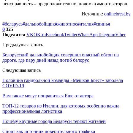
неисправность – предположительно, поломка амортизаторов.
Источник:
onlinebrest.by
#беларусь
#дальнобойщик
#животное
#италия
#свинья
0
325
Поделится
VK
OK.ru
Facebook
Twitter
WhatsApp
Telegram
Viber
Предыдущая запись
Белорусский дальнобойщик совершил опасный обгон на
дороге, где пару дней назад погиб белорус
Следующая запись
Половина гандбольной команды «Мешков Брест» заболела
COVID-19
Вам также могут понравиться
Еще от автора
ТОП-12 товаров из Италии, для которых особенно важна
профессиональная логистика
Почему крупные города Беларуси теряют жителей
Спорт как источник доверительного трафика