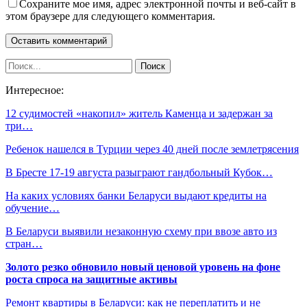
Сохраните мое имя, адрес электронной почты и веб-сайт в
этом браузере для следующего комментария.
Интересное:
12 судимостей «накопил» житель Каменца и задержан за
три…
Ребенок нашелся в Турции через 40 дней после землетрясения
В Бресте 17-19 августа разыграют гандбольный Кубок…
На каких условиях банки Беларуси выдают кредиты на
обучение…
В Беларуси выявили незаконную схему при ввозе авто из
стран…
Золото резко обновило новый ценовой уровень на фоне
роста спроса на защитные активы
Ремонт квартиры в Беларуси: как не переплатить и не